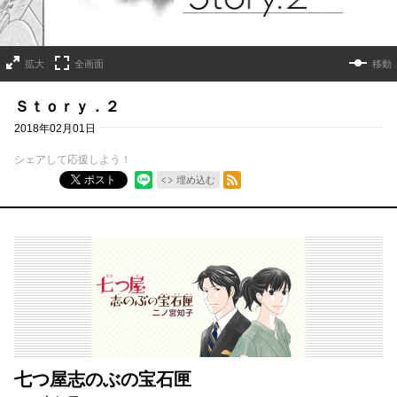
拡大
全画面
移動
Ｓｔｏｒｙ．２
2018年02月01日
シェアして応援しよう！
RSSフィード
ポスト
埋め込む
七つ屋志のぶの宝石匣