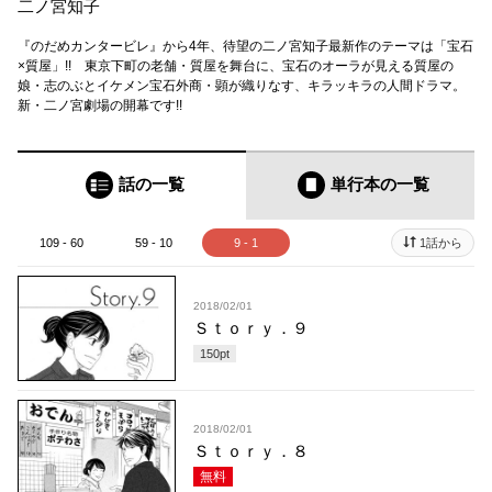
二ノ宮知子
『のだめカンタービレ』から4年、待望の二ノ宮知子最新作のテーマは「宝石
×質屋」!! 東京下町の老舗・質屋を舞台に、宝石のオーラが見える質屋の
娘・志のぶとイケメン宝石外商・顕が織りなす、キラッキラの人間ドラマ。
新・二ノ宮劇場の開幕です!!
話の一覧
単行本
の一覧
109 - 60
59 - 10
9 - 1
1話から
2018/02/01
Ｓｔｏｒｙ．９
150
pt
2018/02/01
Ｓｔｏｒｙ．８
無料