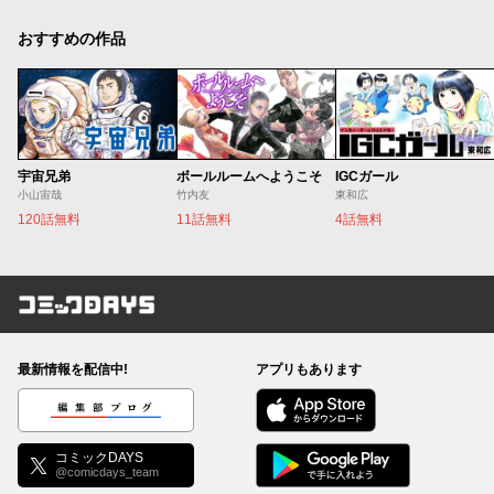
おすすめの作品
宇宙兄弟
ボールルームへようこそ
IGCガール
小山宙哉
竹内友
東和広
120話無料
11話無料
4話無料
コミックDAYS
最新情報を配信中!
アプリもあります
編集部ブログ
コミックDAYS
@comicdays_team