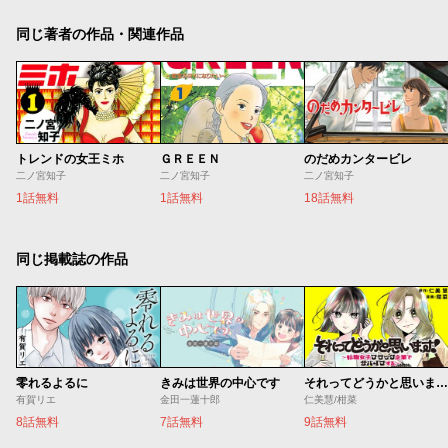
同じ著者の作品・関連作品
トレンドの女王ミホ
ＧＲＥＥＮ
のだめカンタービレ
二ノ宮知子
二ノ宮知子
二ノ宮知子
1話無料
1話無料
18話無料
同じ掲載誌の作品
零れるよるに
きみは世界の中心です
それってどうかと思います！～転職女子、ブラック企業でサバイブする。～
有賀リエ
金田一蓮十郎
仁美慧/柑菜
8話無料
7話無料
9話無料