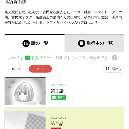
高須賀由枝
飢え死にしないために、古民家を購入したアラサー独身イラストレーターの
萌。古民家オタク一級建築士の池内くんの出現で、萌の日常が激変！瀬戸内
を舞台に繰り広げられる、ラブとサバイバルの行方は……？
話の一覧
単行本
の一覧
この作品は
作品チケット
対象です（ログインが必要です）
52 - 3
2 - 1
1話から
2018/02/01
第２話
無料
2018/02/01
第１話