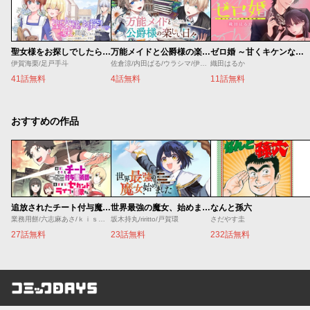
聖女様をお探しでしたら妹で間違いありません。さあどうぞお連れください、今すぐ。
万能メイドと公爵様の楽しい日々
ゼロ婚 ～甘くキケンな極秘任務～
伊賀海栗/足戸手斗
佐倉涼/内田ぱる/ウラシマ/伊藤テリヤキ
織田はるか
41話無料
4話無料
11話無料
おすすめの作品
追放されたチート付与魔術師は気ままなセカンドライフを謳歌する。 ～俺は武器だけじゃなく、あらゆるものに『強化ポイント』を付与できるし、俺の意思でいつでも効果を解除できるけど、残った人たち大丈夫？～
世界最強の魔女、始めました ～私だけ『攻略サイト』を見れる世界で自由に生きます～
なんと孫六
業務用餅/六志麻あさ/ｋｉｓｕｉ
坂木持丸/riritto/戸賀環
さだやす圭
27話無料
23話無料
232話無料
コミックDAYS