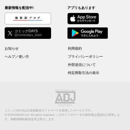
最新情報を配信中!
アプリもあります
編集部ブログ
コミックDAYS
@comicdays_team
お知らせ
利用規約
ヘルプ／使い方
プライバシーポリシー
外部送信について
特定商取引法の表示
コミックDAYSは正規版配信サイトマークを取得したサービスです。
©
KODANSHA Ltd.
All rights reserved. このサイトのデータの著作権は講談社が保有しま
す。無断複製転載放送等は禁止します。