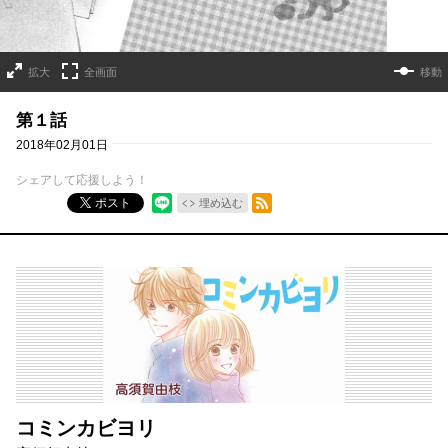
拡大
全画面
移動
第１話
2018年02月01日
シェアして応援しよう！
RSSフィード
ポスト
埋め込む
コミンカビヨリ