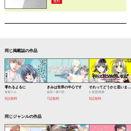
無料
同じ掲載誌の作品
零れるよるに
きみは世界の中心です
それってどうかと思います！～転職女子、ブラック企業でサバイブする。～
有賀リエ
金田一蓮十郎
仁美慧/柑菜
8話無料
7話無料
9話無料
同じジャンルの作品