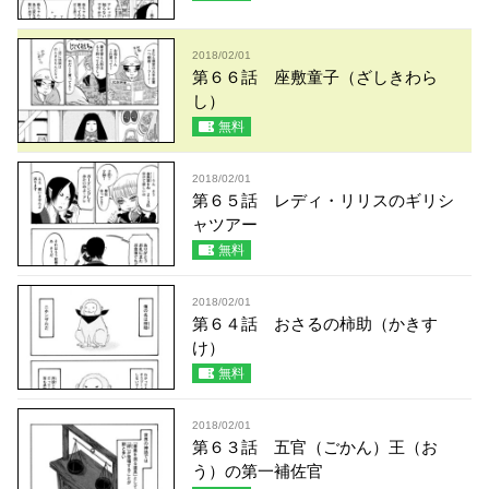
2018/02/01
第６６話 座敷童子（ざしきわら
し）
無料
2018/02/01
第６５話 レディ・リリスのギリシ
ャツアー
無料
2018/02/01
第６４話 おさるの柿助（かきす
け）
無料
2018/02/01
第６３話 五官（ごかん）王（お
う）の第一補佐官