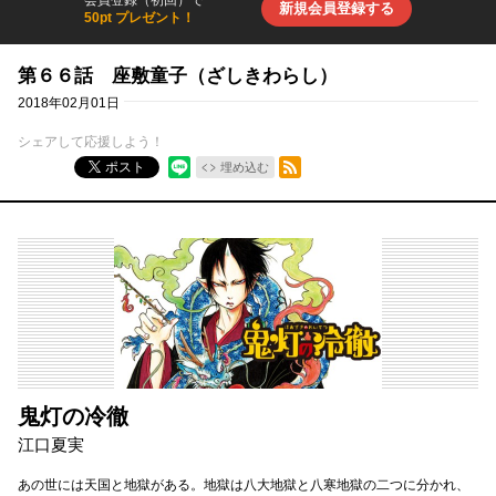
新規会員登録する
50pt プレゼント！
第６６話 座敷童子（ざしきわらし）
2018年02月01日
シェアして応援しよう！
RSSフィード
ポスト
埋め込む
鬼灯の冷徹
江口夏実
あの世には天国と地獄がある。地獄は八大地獄と八寒地獄の二つに分かれ、