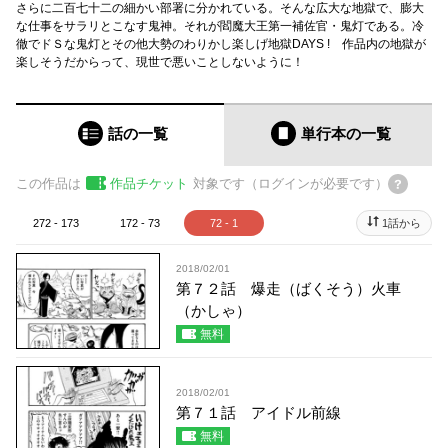
さらに二百七十二の細かい部署に分かれている。そんな広大な地獄で、膨大
な仕事をサラリとこなす鬼神。それが閻魔大王第一補佐官・鬼灯である。冷
徹でドＳな鬼灯とその他大勢のわりかし楽しげ地獄DAYS ! 作品内の地獄が
楽しそうだからって、現世で悪いことしないように！
話の一覧
単行本
の一覧
この作品は
作品チケット
対象です（ログインが必要です）
272 - 173
172 - 73
72 - 1
1話から
2018/02/01
第７２話 爆走（ばくそう）火車
（かしゃ）
無料
2018/02/01
第７１話 アイドル前線
無料