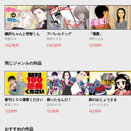
織田ちゃんと明智くん
アパレルドッグ
「壇蜜」
常盤ギヨ
林田もずる
清野とおる
16話無料
19話無料
1話無料
同じジャンルの作品
新刊１００億冊ください
刷ったもんだ！
鉄のおじょうさま
破賀ミチル
染谷みのる
まがりひろあき
7話無料
5話無料
4話無料
おすすめの作品