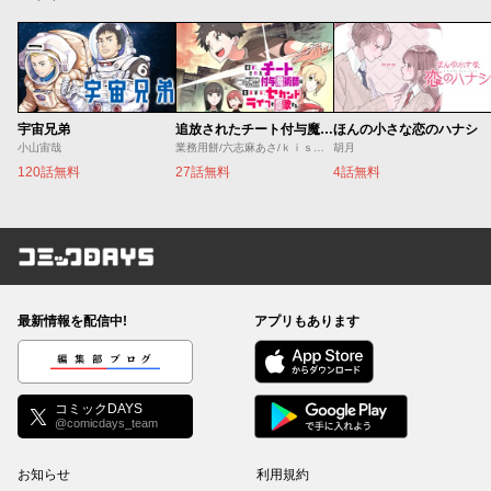
宇宙兄弟
追放されたチート付与魔術師は気ままなセカンドライフを謳歌する。 ～俺は武器だけじゃなく、あらゆるものに『強化ポイント』を付与できるし、俺の意思でいつでも効果を解除できるけど、残った人たち大丈夫？～
ほんの小さな恋のハナシ
小山宙哉
業務用餅/六志麻あさ/ｋｉｓｕｉ
胡月
120話無料
27話無料
4話無料
コミックDAYS
最新情報を配信中!
アプリもあります
編集部ブログ
コミックDAYS
@comicdays_team
お知らせ
利用規約