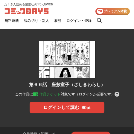
たくさん読める講談社のマンガWEB
コミックDAYS
¥0
プレミアム体験
無料連載
読み切り・新人
履歴
ログイン・登録
検
索
第６６話 座敷童子（ざしきわらし）
この作品は
作品チケット
対象です（ログインが必要です）
ログインして読む
80pt
会員登録（初回）で