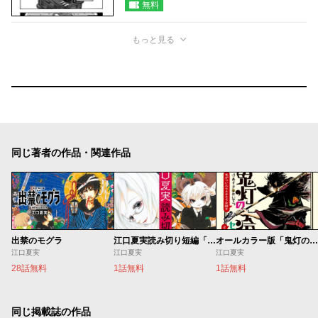
無料
もっと見る
同じ著者の作品・関連作品
出禁のモグラ
江口夏実読み切り短編「羽人の星」＆「ぬえはどうみえる？」
オールカラー版「鬼灯の冷徹」セレクション
江口夏実
江口夏実
江口夏実
28話無料
1話無料
1話無料
同じ掲載誌の作品