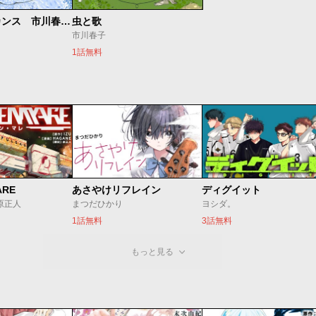
２５時のバカンス 市川春子作品集
虫と歌
市川春子
1話無料
ARE
あさやけリフレイン
ディグイット
/原正人
まつだひかり
ヨシダ。
1話無料
3話無料
もっと見る