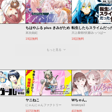
ちはやふる plus きみがため
転生したらスライムだっ
末次由紀
川上泰樹/伏瀬/みっつばー
19話無料
18話無料
もっと見る
ヤニねこ
Wちゃん。
にゃんにゃんファクトリー
terakoya3
107話無料
4話無料