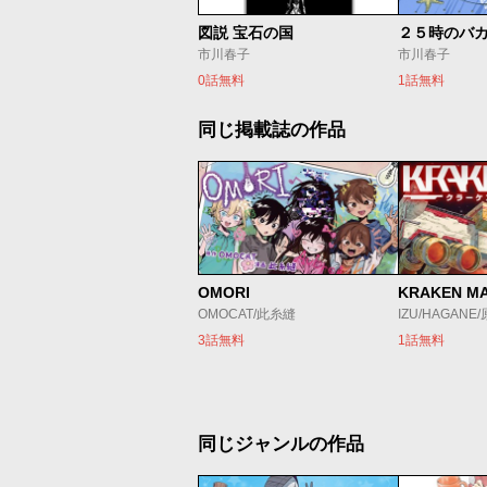
図説 宝石の国
市川春子
市川春子
0話無料
1話無料
同じ掲載誌の作品
OMORI
KRAKEN M
OMOCAT/此糸縫
IZU/HAGANE
3話無料
1話無料
同じジャンルの作品