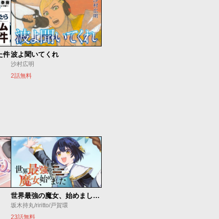
た件
波よ聞いてくれ
沙村広明
2話無料
世界最強の魔女、始めました ～私だけ『攻略サイト』を見れる世界で自由に生きます～
坂木持丸/riritto/戸賀環
23話無料