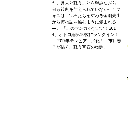
た。月人と戦うことを望みながら、
何も役割を与えられていなかったフ
ォスは、宝石たちを束ねる金剛先生
から博物誌を編むように頼まれる―
―。 「このマンガがすごい！201
4」オトコ編第10位にランクイン！
2017年テレビアニメ化！ 市川春
子が描く、戦う宝石の物語。