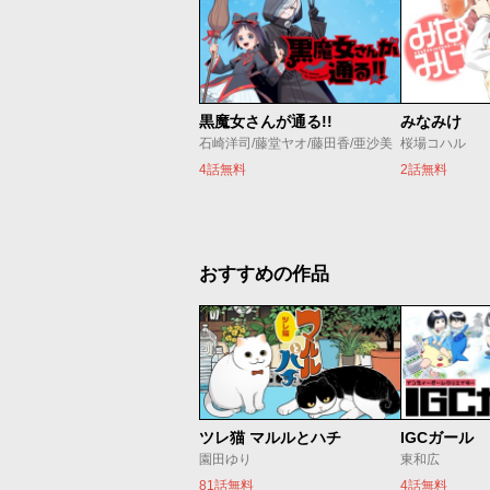
黒魔女さんが通る!!
みなみけ
石崎洋司/藤堂ヤオ/藤田香/亜沙美
桜場コハル
4話無料
2話無料
おすすめの作品
ツレ猫 マルルとハチ
IGCガール
園田ゆり
東和広
81話無料
4話無料