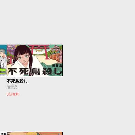
不死鳥殺し
須賀晶
3話無料