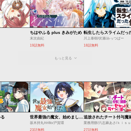
ちはやふる plus きみがため
転生したらスライムだっ
末次由紀
川上泰樹/伏瀬/みっつばー
19話無料
18話無料
もっと見る
いる
世界最強の魔女、始めました ～私だけ『攻略サイト』を見れる世界で自由に生きます～
坂木持丸/riritto/戸賀環
業務用餅/六志麻あさ/ｋｉｓ
23話無料
27話無料