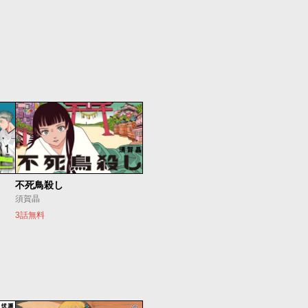
不死鳥殺し
須賀晶
3話無料