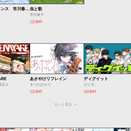
２５時のバカンス 市川春子作品集
虫と歌
市川春子
1話無料
ARE
あさやけリフレイン
ディグイット
/原正人
まつだひかり
ヨシダ。
1話無料
3話無料
もっと見る