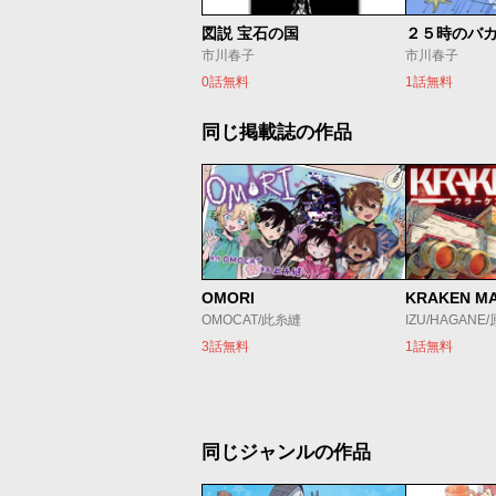
図説 宝石の国
市川春子
市川春子
0話無料
1話無料
同じ掲載誌の作品
OMORI
KRAKEN M
OMOCAT/此糸縫
IZU/HAGANE
3話無料
1話無料
同じジャンルの作品