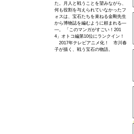
た。月人と戦うことを望みながら、
何も役割を与えられていなかったフ
ォスは、宝石たちを束ねる金剛先生
から博物誌を編むように頼まれる―
―。 「このマンガがすごい！201
4」オトコ編第10位にランクイン！
2017年テレビアニメ化！ 市川春
子が描く、戦う宝石の物語。