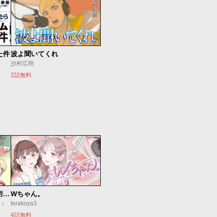
た件
波よ聞いてくれ
沙村広明
2話無料
追放されたチート付与魔術師は気ままなセカンドライフを謳歌する。 ～俺は武器だけじゃなく、あらゆるものに『強化ポイント』を付与できるし、俺の意思でいつでも効果を解除できるけど、残った人たち大丈夫？～
Wちゃん。
ｕｉ
terakoya3
4話無料