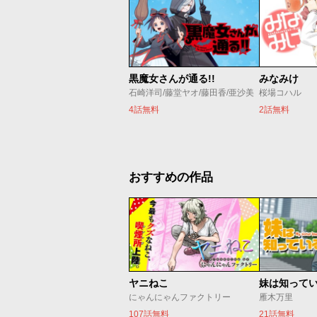
黒魔女さんが通る!!
みなみけ
石崎洋司/藤堂ヤオ/藤田香/亜沙美
桜場コハル
4話無料
2話無料
おすすめの作品
ヤニねこ
妹は知って
にゃんにゃんファクトリー
雁木万里
107話無料
21話無料