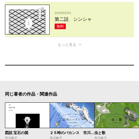
2018/02/01
第二話 シンシャ
無料
もっと見る
同じ著者の作品・関連作品
図説 宝石の国
２５時のバカンス 市川春子作品集
虫と歌
市川春子
市川春子
市川春子