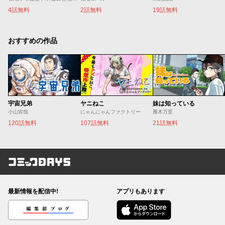
4話無料
2話無料
19話無料
おすすめの作品
宇宙兄弟
ヤニねこ
妹は知っている
小山宙哉
にゃんにゃんファクトリー
雁木万里
120話無料
107話無料
21話無料
コミックDAYS
最新情報を配信中!
アプリもあります
編集部ブログ