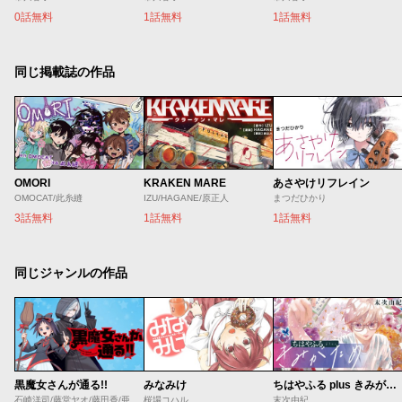
0話無料
1話無料
1話無料
同じ掲載誌の作品
OMORI
KRAKEN MARE
あさやけリフレイン
OMOCAT/此糸縫
IZU/HAGANE/原正人
まつだひかり
3話無料
1話無料
1話無料
同じジャンルの作品
黒魔女さんが通る!!
みなみけ
ちはやふる plus きみがため
石崎洋司/藤堂ヤオ/藤田香/亜沙美
桜場コハル
末次由紀