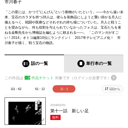
市川春子
「この星には、かつて“にんげん”という動物がいたという」――今から遠い未
来、宝石のカラダを持つ28人は、彼らを装飾品にしようと襲い掛かる月人に
備えるべく、戦闘や医療などそれぞれの持ち場についていた。月人と戦うこ
とを望みながら、何も役割を与えられていなかったフォスは、宝石たちを束
ねる金剛先生から博物誌を編むように頼まれる――。 「このマンガがすご
い！2014」オトコ編第10位にランクイン！ 2017年テレビアニメ化！ 市
川春子が描く、戦う宝石の物語。
話の一覧
単行本
の一覧
この作品は
作品チケット
対象です（ログインが必要です）
111 - 62
61 - 12
11 - 1
1話から
2018/02/01
第十一話 新しい足
無料