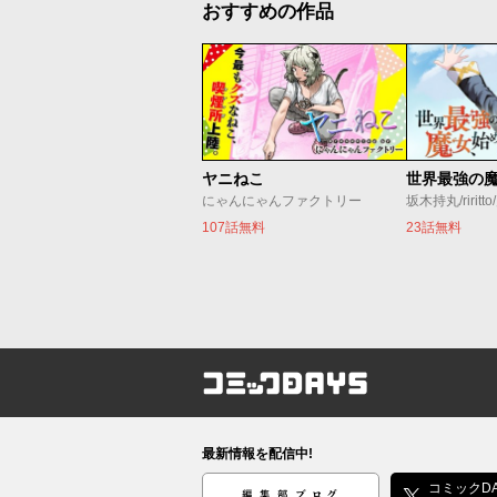
おすすめの作品
ヤニねこ
にゃんにゃんファクトリー
坂木持丸/riritt
107話無料
23話無料
コミックDAYS
最新情報を配信中!
編集部ブログ
コミックDA