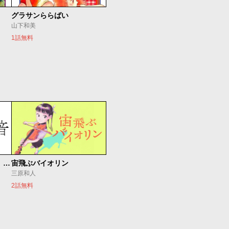
グラサンららばい
山下和美
1話無料
もうひとつのピアノの森 整う音
宙飛ぶバイオリン
三原和人
2話無料