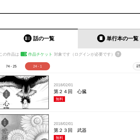
話の一覧
単行本
の一覧
この作品は
作品チケット
対象です（ログインが必要です）
74 - 25
24 - 1
2018/02/01
第２４回 心臓
無料
2018/02/01
第２３回 武器
無料