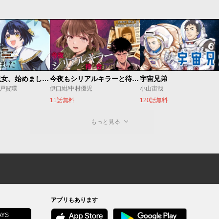
世界最強の魔女、始めました ～私だけ『攻略サイト』を見れる世界で自由に生きます～
今夜もシリアルキラーと待ち合わせ
宇宙兄弟
o/戸賀環
伊口紺/中村優児
小山宙哉
11話無料
120話無料
もっと見る
アプリもあります
YS