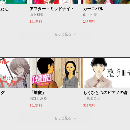
星たち
アフター・ミッドナイト
カーニバル
山下和美
山下和美
1話無料
1話無料
もっと見る
ッグ
「壇蜜」
清野とおる
一色まこと
1話無料
3話無料
もっと見る