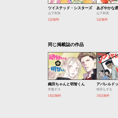
ツイステッド・シスターズ
あざやかな
山下和美
山下和美
1話無料
1話無料
同じ掲載誌の作品
織田ちゃんと明智くん
アパレルド
常盤ギヨ
林田もずる
16話無料
19話無料