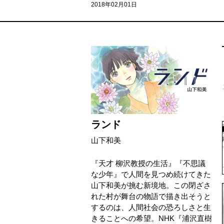
2018年02月01日
ランド
山下和美
『天才 柳沢教授の生活』『不思議
な少年』で人間を見つめ続けてきた
山下和美が挑む新境地。この閉ざさ
れた村が舞台の物語で描き出そうと
するのは、人間社会の恐ろしさと生
きることへの希望。NHK『浦沢直樹