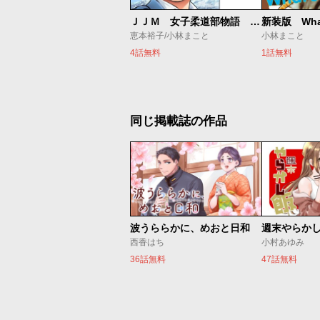
ＪＪＭ 女子柔道部物語 社会人編
新装版 What'
恵本裕子/小林まこと
小林まこと
4話無料
1話無料
同じ掲載誌の作品
波うららかに、めおと日和
週末やらか
西香はち
小村あゆみ
36話無料
47話無料