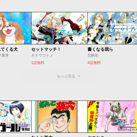
れてくる犬
セットマッチ！
書くなる我ら
ぎ夏芽
カトウコトノ
北駒生
1話無料
4話無料
もっと見る