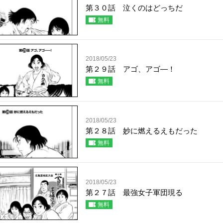
第３０話 泣くのはどっちだ
無料
2018/05/23
第２９話 アゴ、アゴ―！
無料
2018/05/23
第２８話 妙に燃えるえもだった
無料
2018/05/23
第２７話 最強女子軍団現る
無料