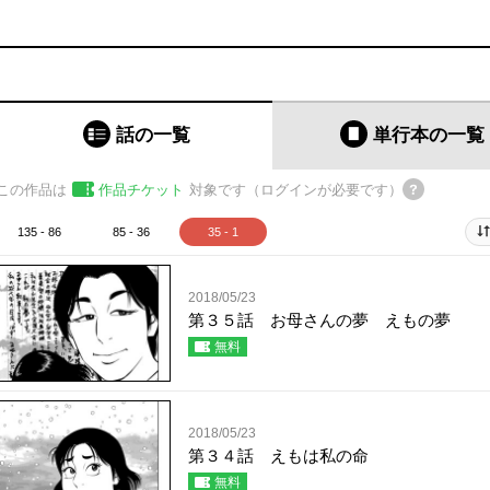
話の一覧
単行本
の一覧
この作品は
作品チケット
対象です（ログインが必要です）
135 - 86
85 - 36
35 - 1
2018/05/23
第３５話 お母さんの夢 えもの夢
無料
2018/05/23
第３４話 えもは私の命
無料