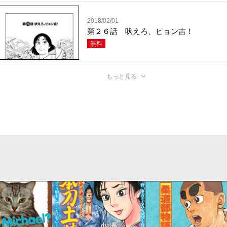
2018/02/01
第２６話 吠えろ、ピョン吉！
無料
もっと見る