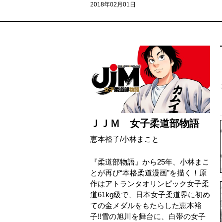
2018年02月01日
ＪＪＭ 女子柔道部物語
恵本裕子
/
小林まこと
『柔道部物語』から25年、小林まこ
とが再び“本格柔道漫画”を描く！原
作はアトランタオリンピック女子柔
道61kg級で、日本女子柔道界に初め
ての金メダルをもたらした恵本裕
子!!雪の旭川を舞台に、白帯の女子