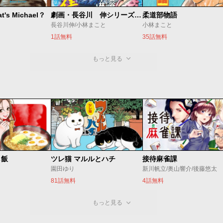
s Michael？
劇画・長谷川 伸シリーズ 一本刀土俵入
柔道部物語
長谷川伸/小林まこと
小林まこと
1話無料
35話無料
もっと見る
し飯
ツレ猫 マルルとハチ
接待麻雀課
園田ゆり
新川帆立/奥山響介/後藤悠太
81話無料
4話無料
もっと見る