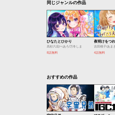
同じジャンルの作品
ひなたとひかり
夜明けをつ
高杉六花/べあろ/万冬しま
吉田桃子/あま
8話無料
4話無料
おすすめの作品