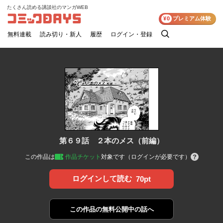
たくさん読める講談社のマンガWEB
コミックDAYS
¥0
プレミアム体験
無料連載
読み切り・新人
履歴
ログイン・登録
検
索
第６９話 ２本のメス（前編）
この作品は
作品チケット
対象です（ログインが必要です）
ログインして読む
70pt
この作品の
無料公開中の話へ