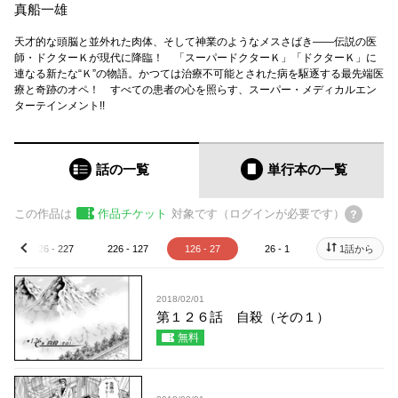
真船一雄
天才的な頭脳と並外れた肉体、そして神業のようなメスさばき――伝説の医
師・ドクターＫが現代に降臨！ 「スーパードクターＫ」「ドクターＫ」に
連なる新たな“Ｋ”の物語。かつては治療不可能とされた病を駆逐する最先端医
療と奇跡のオペ！ すべての患者の心を照らす、スーパー・メディカルエン
ターテインメント!!
話の一覧
単行本
の一覧
この作品は
作品チケット
対象です（ログインが必要です）
326 - 227
226 - 127
126 - 27
26 - 1
1話から
prev
2018/02/01
第１２６話 自殺（その１）
無料