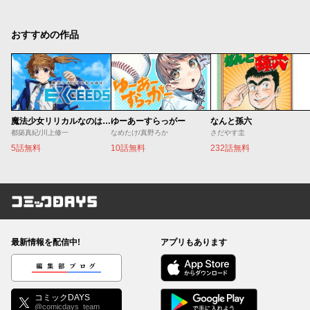
おすすめの作品
魔法少女リリカルなのは EXCEEDS
ゆーあーすらっがー
なんと孫六
都築真紀/川上修一
なめたけ/真野ろか
さだやす圭
5話無料
10話無料
232話無料
コミックDAYS
最新情報を配信中!
アプリもあります
編集部ブログ
コミックDAYS
@comicdays_team