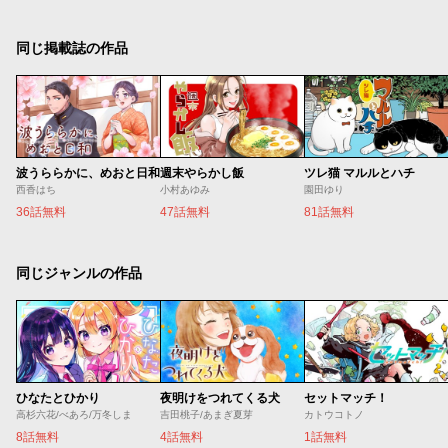
同じ掲載誌の作品
波うららかに、めおと日和
週末やらかし飯
ツレ猫 マルルとハチ
西香はち
小村あゆみ
園田ゆり
36話無料
47話無料
81話無料
同じジャンルの作品
ひなたとひかり
夜明けをつれてくる犬
セットマッチ！
高杉六花/べあろ/万冬しま
吉田桃子/あまぎ夏芽
カトウコトノ
8話無料
4話無料
1話無料