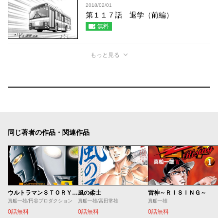
2018/02/01
第１１７話 退学（前編）
無料
もっと見る
同じ著者の作品・関連作品
ウルトラマンＳＴＯＲＹ ０
風の柔士
雷神～ＲＩＳＩＮＧ～
真船一雄/円谷プロダクション
真船一雄/富田常雄
真船一雄
0話無料
0話無料
0話無料