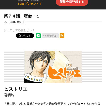
新規会員登録する
50pt プレゼント！
第７４話 密命・１
2018年02月01日
シェアして応援しよう！
RSSフィード
ポスト
埋め込む
ヒストリエ
岩明均
『寄生獣』で世を震撼させた岩明均氏が漫画家としてデビューする前から温