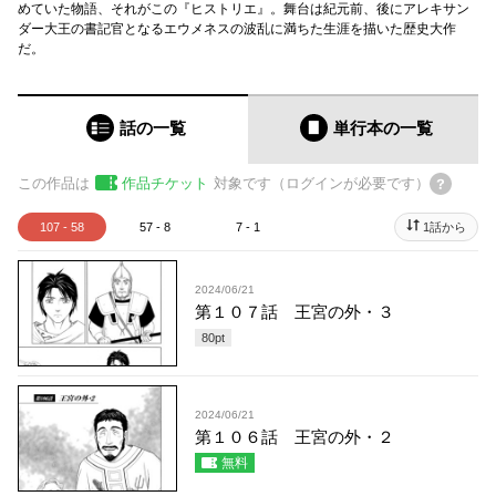
めていた物語、それがこの『ヒストリエ』。舞台は紀元前、後にアレキサン
ダー大王の書記官となるエウメネスの波乱に満ちた生涯を描いた歴史大作
だ。
話の一覧
単行本
の一覧
この作品は
作品チケット
対象です（ログインが必要です）
107 - 58
57 - 8
7 - 1
1話から
2024/06/21
第１０７話 王宮の外・３
80
pt
2024/06/21
第１０６話 王宮の外・２
無料