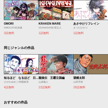
OMORI
KRAKEN MARE
あさやけリフレイン
OMOCAT/此糸縫
IZU/HAGANE/原正人
まつだひかり
3話無料
1話無料
1話無料
同じジャンルの作品
知るほど なるほど 日本すごい人伝
龍狼伝 王霸立国編
望郷太郎
さがわゆめこ/時園眞実
山原義人
山田芳裕
4話無料
22話無料
26話無料
おすすめの作品