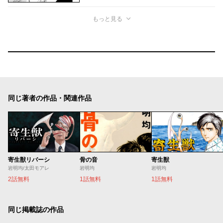
もっと見る
同じ著者の作品・関連作品
寄生獣リバーシ
骨の音
寄生獣
岩明均/太田モアレ
岩明均
岩明均
2話無料
1話無料
1話無料
同じ掲載誌の作品