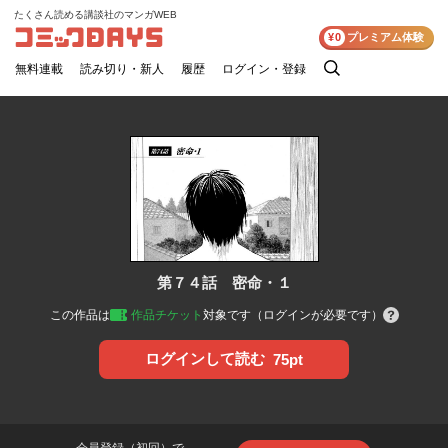
たくさん読める講談社のマンガWEB
コミックDAYS
¥0
プレミアム体験
無料連載
読み切り・新人
履歴
ログイン・登録
検
索
第７４話 密命・１
この作品は
作品チケット
対象です（ログインが必要です）
ログインして読む
75pt
会員登録（初回）で