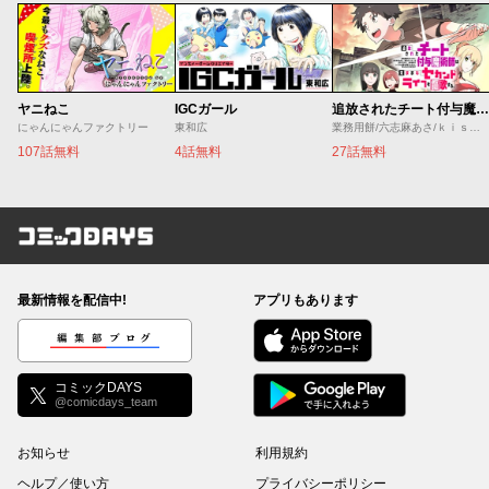
ヤニねこ
IGCガール
追放されたチート付与魔術師は気ままなセカンドライフを謳歌する。 ～俺は武器だけじゃなく、あらゆるものに『強化ポイント』を付与できるし、俺の意思でいつでも効果を解除できるけど、残った人たち大丈夫？～
にゃんにゃんファクトリー
東和広
業務用餅/六志麻あさ/ｋｉｓｕｉ
107話無料
4話無料
27話無料
コミックDAYS
最新情報を配信中!
アプリもあります
編集部ブログ
コミックDAYS
@comicdays_team
お知らせ
利用規約
ヘルプ／使い方
プライバシーポリシー