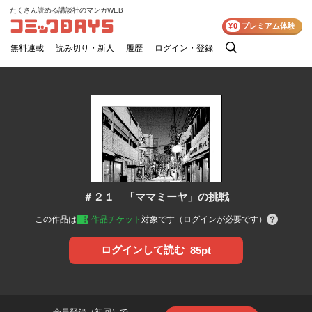
たくさん読める講談社のマンガWEB
コミックDAYS
¥0
プレミアム体験
無料連載
読み切り・新人
履歴
ログイン・登録
検
索
＃２１ 「ママミーヤ」の挑戦
この作品は
作品チケット
対象です（ログインが必要です）
ログインして読む
85pt
会員登録（初回）で