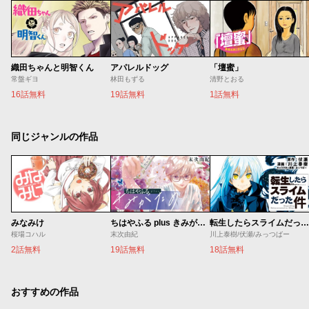
織田ちゃんと明智くん
アパレルドッグ
「壇蜜」
常盤ギヨ
林田もずる
清野とおる
16話無料
19話無料
1話無料
同じジャンルの作品
みなみけ
ちはやふる plus きみがため
転生したらスライムだった件
桜場コハル
末次由紀
川上泰樹/伏瀬/みっつばー
2話無料
19話無料
18話無料
おすすめの作品