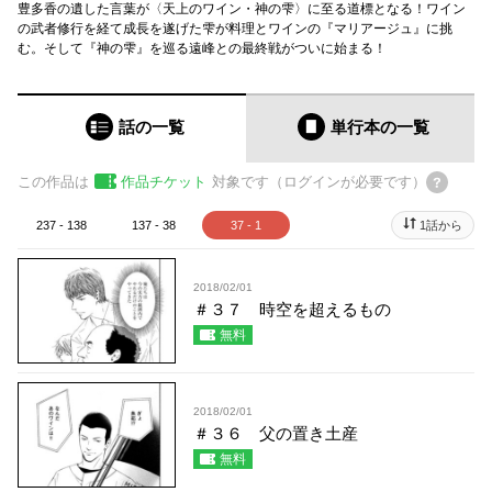
豊多香の遺した言葉が〈天上のワイン・神の雫〉に至る道標となる！ワイン
の武者修行を経て成長を遂げた雫が料理とワインの『マリアージュ』に挑
む。そして『神の雫』を巡る遠峰との最終戦がついに始まる！
話の一覧
単行本
の一覧
この作品は
作品チケット
対象です（ログインが必要です）
237 - 138
137 - 38
37 - 1
1話から
2018/02/01
＃３７ 時空を超えるもの
無料
2018/02/01
＃３６ 父の置き土産
無料