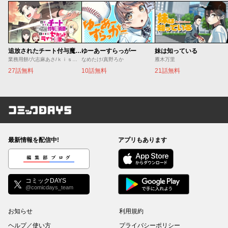
追放されたチート付与魔術師は気ままなセカンドライフを謳歌する。 ～俺は武器だけじゃなく、あらゆるものに『強化ポイント』を付与できるし、俺の意思でいつでも効果を解除できるけど、残った人たち大丈夫？～
ゆーあーすらっがー
妹は知っている
業務用餅/六志麻あさ/ｋｉｓｕｉ
なめたけ/真野ろか
雁木万里
27話無料
10話無料
21話無料
コミックDAYS
最新情報を配信中!
アプリもあります
編集部ブログ
コミックDAYS
@comicdays_team
お知らせ
利用規約
ヘルプ／使い方
プライバシーポリシー