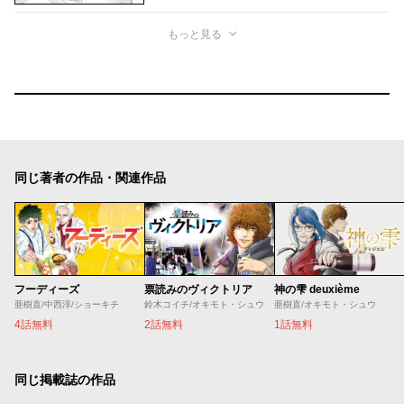
もっと見る
同じ著者の作品・関連作品
フーディーズ
票読みのヴィクトリア
神の雫 deuxième
亜樹直/中西淳/ショーキチ
鈴木コイチ/オキモト・シュウ
亜樹直/オキモト・シュウ
4話無料
2話無料
1話無料
同じ掲載誌の作品