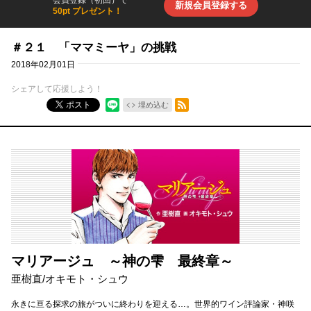
新規会員登録する
50pt プレゼント！
＃２１ 「ママミーヤ」の挑戦
2018年02月01日
シェアして応援しよう！
RSSフィード
ポスト
埋め込む
マリアージュ ～神の雫 最終章～
亜樹直
/
オキモト・シュウ
永きに亘る探求の旅がついに終わりを迎える…。世界的ワイン評論家・神咲