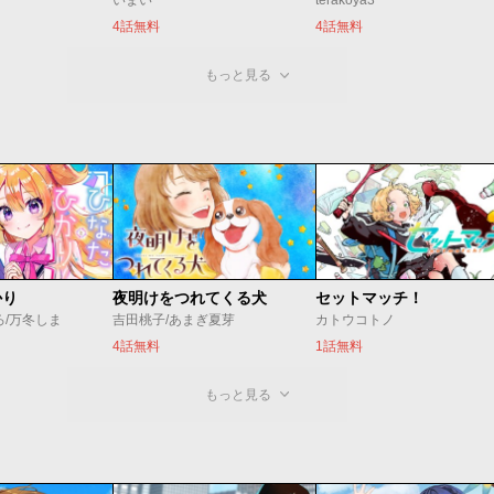
いまい
terakoya3
4話無料
4話無料
もっと見る
かり
夜明けをつれてくる犬
セットマッチ！
ろ/万冬しま
吉田桃子/あまぎ夏芽
カトウコトノ
4話無料
1話無料
もっと見る