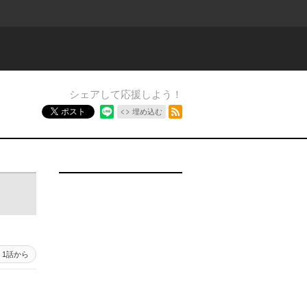
シェアして応援しよう！
RSSフィード
ポスト
埋め込む
1話から