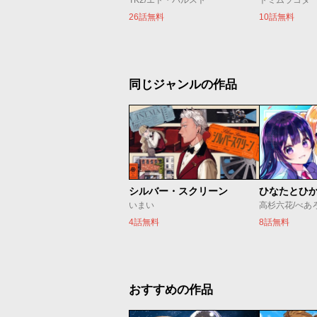
TK2/エド・バルスト
トミムラコタ
26話無料
10話無料
同じジャンルの作品
シルバー・スクリーン
ひなたとひ
いまい
高杉六花/べあ
4話無料
8話無料
おすすめの作品