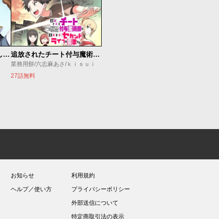
世界最強の魔女、始めました ～私だけ『攻略サイト』を見れる世界で自由に生きます～
追放されたチート付与魔術師は気ままなセカンドライフを謳歌する。 ～俺は武器だけじゃなく、あらゆるものに『強化ポイント』を付与できるし、俺の意思でいつでも効果を解除できるけど、残った人たち大丈夫？～
業務用餅/六志麻あさ/ｋｉｓｕｉ
27話無料
お知らせ
利用規約
ヘルプ／使い方
プライバシーポリシー
外部送信について
特定商取引法の表示