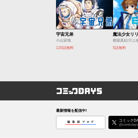
宇宙兄弟
小山宙哉
都築真紀/川上
120話無料
5話無料
コミックDAYS
最新情報を配信中!
編集部ブログ
コミックDA
@comicday