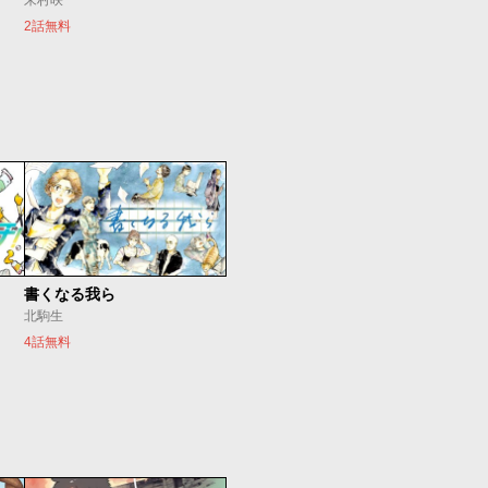
朱村咲
2話無料
書くなる我ら
北駒生
4話無料