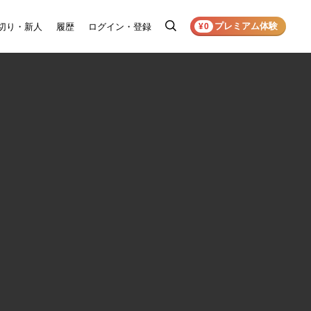
プレミアム体験
切り・新人
履歴
ログイン・登録
検
¥0
索