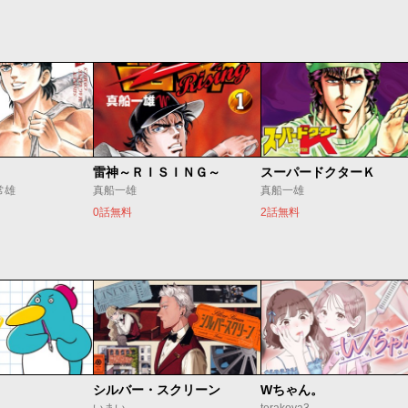
雷神～ＲＩＳＩＮＧ～
スーパードクターＫ
常雄
真船一雄
真船一雄
0話無料
2話無料
シルバー・スクリーン
Wちゃん。