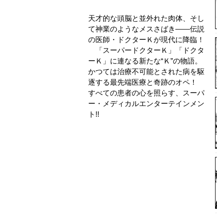
天才的な頭脳と並外れた肉体、そし
て神業のようなメスさばき――伝説
の医師・ドクターＫが現代に降臨！
「スーパードクターＫ」「ドクタ
ーＫ」に連なる新たな“Ｋ”の物語。
かつては治療不可能とされた病を駆
逐する最先端医療と奇跡のオペ！
すべての患者の心を照らす、スーパ
ー・メディカルエンターテインメン
ト!!