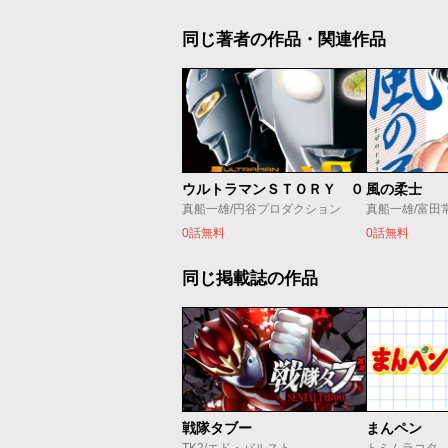
同じ著者の作品・関連作品
ウルトラマンＳＴＯＲＹ ０
風の柔士
真船一雄/円谷プロダクション
真船一雄/富田
0話無料
0話無料
同じ掲載誌の作品
戦隊タブー
まんペン