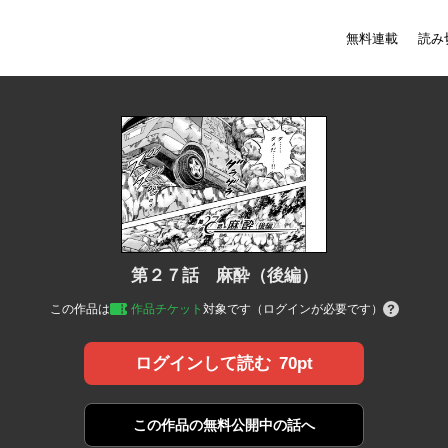
無料連載
読み
第２７話 麻酔（後編）
この作品は
作品チケット
対象です（ログインが必要です）
70pt
ログインして読む
この作品の
無料公開中の話へ