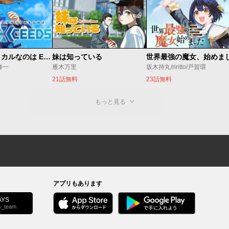
魔法少女リリカルなのは EXCEEDS
妹は知っている
修一
雁木万里
坂木持丸/riritto/戸賀環
21話無料
23話無料
もっと見る
アプリもあります
YS
s_team