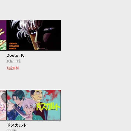
Doctor K
真船一雄
1話無料
ドスカルト