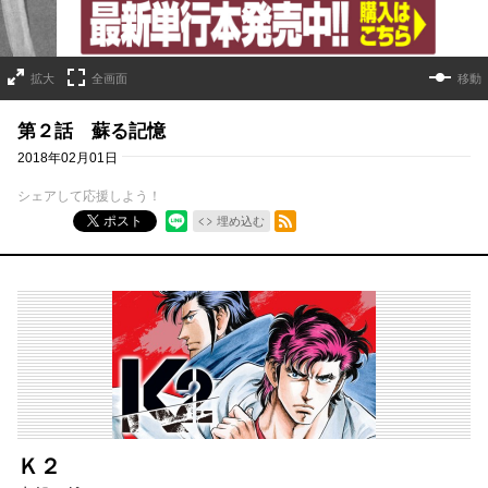
拡大
全画面
移動
第２話 蘇る記憶
2018年02月01日
シェアして応援しよう！
RSSフィード
ポスト
埋め込む
Ｋ２