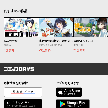
おすすめの作品
IGCガール
世界最強の魔女、始めました ～私だけ『攻略サイト』を見れる世界で自由に生きます～
妹は知っている
東和広
坂木持丸/riritto/戸賀環
雁木万里
4話無料
23話無料
21話無料
コミックDAYS
最新情報を配信中!
アプリもあります
編集部ブログ
コミックDAYS
@comicdays_team