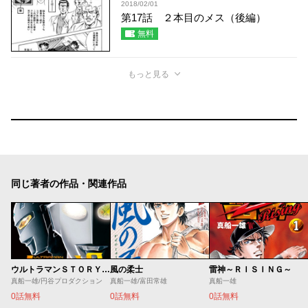
2018/02/01
第17話 ２本目のメス（後編）
無料
もっと見る
同じ著者の作品・関連作品
ウルトラマンＳＴＯＲＹ ０
風の柔士
雷神～ＲＩＳＩＮＧ～
真船一雄/円谷プロダクション
真船一雄/富田常雄
真船一雄
0話無料
0話無料
0話無料