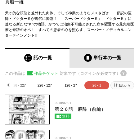
真船一雄
天才的な頭脳と並外れた肉体、そして神業のようなメスさばき――伝説の医
師・ドクターＫが現代に降臨！ 「スーパードクターＫ」「ドクターＫ」に
連なる新たな“Ｋ”の物語。かつては治療不可能とされた病を駆逐する最先端医
療と奇跡のオペ！ すべての患者の心を照らす、スーパー・メディカルエン
ターテインメント!!
話の一覧
単行本
の一覧
この作品は
作品チケット
対象です（ログインが必要です）
326 - 227
226 - 127
126 - 27
26 - 1
1話から
prev
2018/02/01
第２６話 麻酔（前編）
無料
2018/02/01