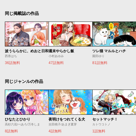
同じ掲載誌の作品
波うららかに、めおと日和
週末やらかし飯
ツレ猫 マルルとハチ
西香はち
小村あゆみ
園田ゆり
36話無料
47話無料
81話無料
同じジャンルの作品
ひなたとひかり
夜明けをつれてくる犬
セットマッチ！
高杉六花/べあろ/万冬しま
吉田桃子/あまぎ夏芽
カトウコトノ
8話無料
4話無料
1話無料