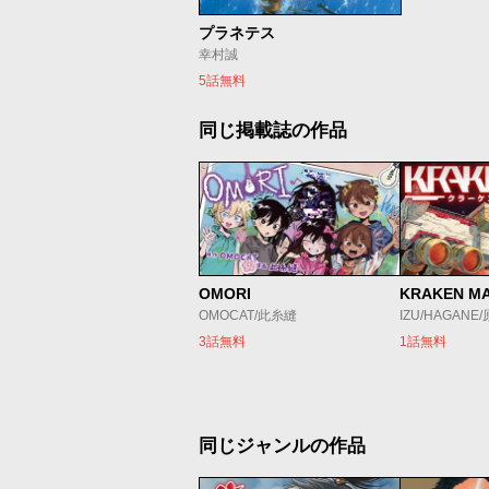
プラネテス
幸村誠
5話無料
同じ掲載誌の作品
OMORI
KRAKEN M
OMOCAT/此糸縫
IZU/HAGANE
3話無料
1話無料
同じジャンルの作品