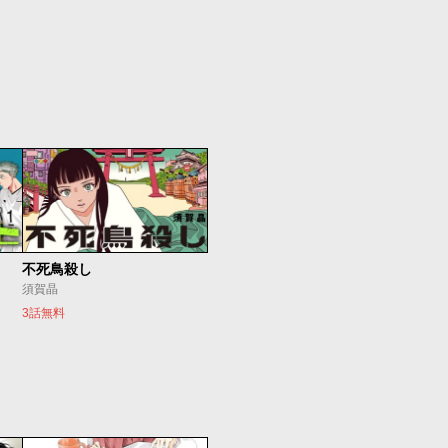
不死鳥殺し
須賀晶
3話無料