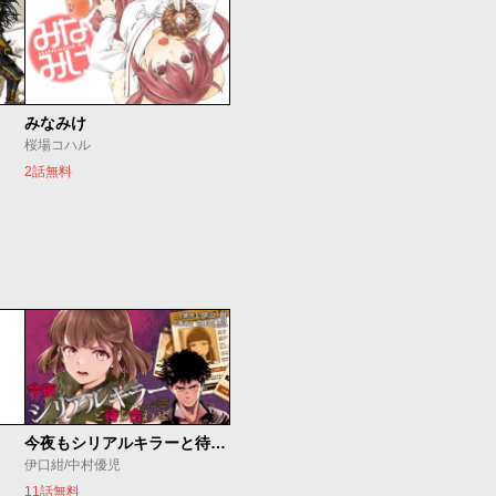
みなみけ
桜場コハル
2話無料
今夜もシリアルキラーと待ち合わせ
伊口紺/中村優児
11話無料