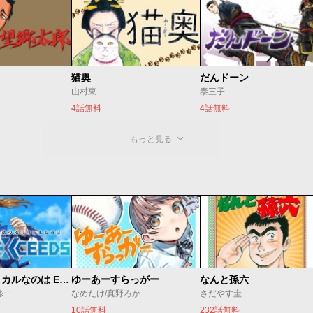
猫奥
だんドーン
山村東
泰三子
4話無料
4話無料
もっと見る
魔法少女リリカルなのは EXCEEDS
ゆーあーすらっがー
なんと孫六
修一
なめたけ/真野ろか
さだやす圭
10話無料
232話無料