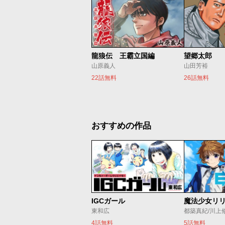
龍狼伝 王霸立国編
望郷太郎
山原義人
山田芳裕
22話無料
26話無料
おすすめの作品
IGCガール
東和広
都築真紀/川上
4話無料
5話無料