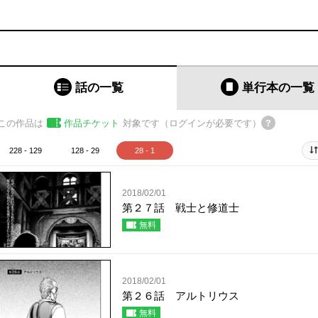
話の一覧
単行本
の一覧
この作品は
作品チケット
対象です（ログインが必要です）
228 - 129
128 - 29
28 - 1
2018/02/01
第２７話 戦士と修道士
無料
2018/02/01
第２６話 アルトリウス
無料