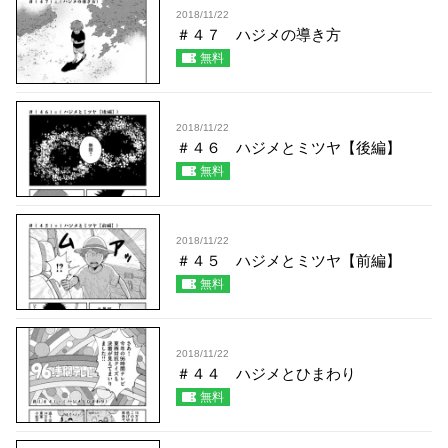
2018/11/22
＃４７ ハジメの導き方
無料
2018/11/22
＃４６ ハジメとミツヤ【後編】
無料
2018/11/22
＃４５ ハジメとミツヤ【前編】
無料
2018/11/22
＃４４ ハジメとひまわり
無料