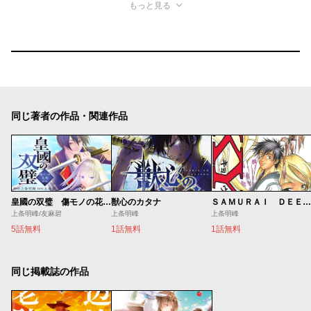
もっと見る
同じ著者の作品・関連作品
皇國の双璧 傷モノの花嫁 外伝
獣心のカタナ
ＳＡＭＵＲＡＩ ＤＥＥＰＥＲ ＫＹＯ
上条明峰/友麻碧
上条明峰
上条明峰
5話無料
1話無料
1話無料
同じ掲載誌の作品