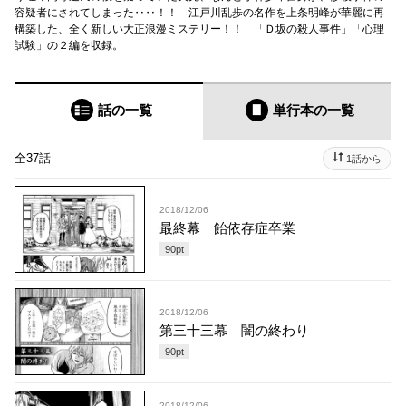
容疑者にされてしまった‥‥！！ 江戸川乱歩の名作を上条明峰が華麗に再
構築した、全く新しい大正浪漫ミステリー！！ 「Ｄ坂の殺人事件」「心理
試験」の２編を収録。
話の一覧
単行本
の一覧
全37話
1話から
2018/12/06
最終幕 飴依存症卒業
90
pt
2018/12/06
第三十三幕 闇の終わり
90
pt
2018/12/06