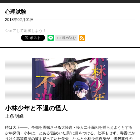
心理試験
2018年02月01日
シェアして応援しよう！
RSSフィード
ポスト
埋め込む
小林少年と不逞の怪人
上条明峰
時は大正――。帝都を震撼させる大怪盗・怪人二十面相を捕らえようとする
少年探偵・小林は、とある“謎めいた男”に目をつける。仕事もせず、毒舌ばか
り吐く高等遊民の彼を疑っていた矢先、なんと小林少年自身が、惨殺事件の