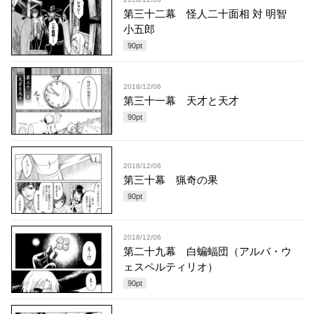
第三十二幕 怪人二十面相 対 明智
小五郎
90
pt
2018/12/06
第三十一幕 天才と天才
90
pt
2018/12/06
第三十幕 猟奇の果
90
pt
2018/12/06
第二十九幕 白蝙蝠団（アルバ・ウ
ェスペルティリオ）
90
pt