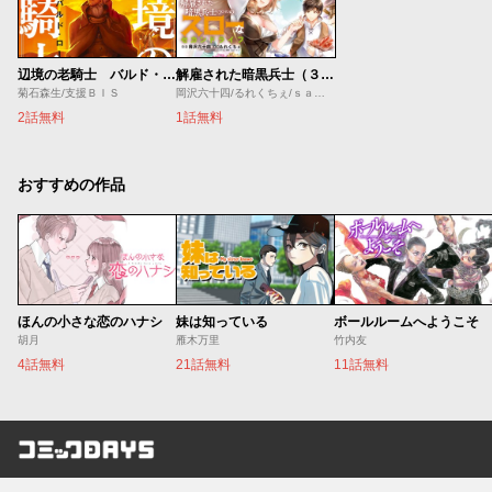
辺境の老騎士 バルド・ローエン
解雇された暗黒兵士（３０代）のスローなセカンドライフ
菊石森生/支援ＢＩＳ
岡沢六十四/るれくちぇ/ｓａｇｅ・ジョー
2話無料
1話無料
おすすめの作品
ほんの小さな恋のハナシ
妹は知っている
ボールルームへようこそ
胡月
雁木万里
竹内友
4話無料
21話無料
11話無料
コミックDAYS