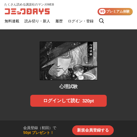
たくさん読める講談社のマンガWEB
コミックDAYS
¥0
プレミアム体験
無料連載
読み切り・新人
履歴
ログイン・登録
検
索
心理試験
ログインして読む
320pt
会員登録（初回）で
新規会員登録する
50pt プレゼント！