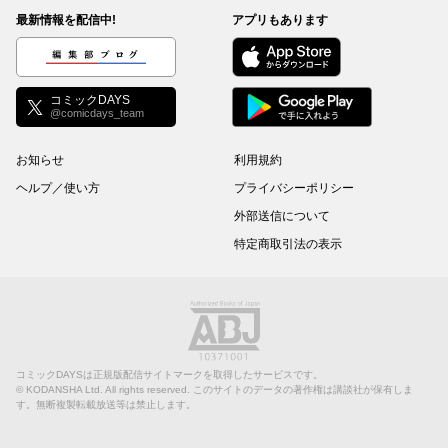
最新情報を配信中!
アプリもあります
編集部ブログ
コミックDAYS
@comicdays_team
お知らせ
利用規約
ヘルプ／使い方
プライバシーポリシー
外部送信について
特定商取引法の表示
コミックDAYSは正規版配信サイトマークを取得したサービスです。
©
KODANSHA Ltd.
All rights reserved. このサイトのデータの著作権は講談社が保有しま
す。無断複製転載放送等は禁止します。