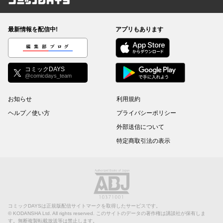
コミックDAYS
最新情報を配信中!
アプリもあります
編集部ブログ
コミックDAYS
@comicdays_team
お知らせ
利用規約
ヘルプ／使い方
プライバシーポリシー
外部送信について
特定商取引法の表示
コミックDAYSは正規版配信サイトマークを取得したサービスです。
©
KODANSHA Ltd.
All rights reserved. このサイトのデータの著作権は講談社が保有しま
す。無断複製転載放送等は禁止します。