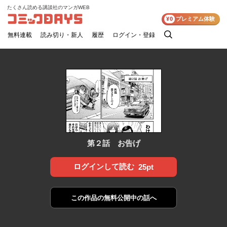
たくさん読める講談社のマンガWEB
コミックDAYS
¥0
プレミアム体験
無料連載
読み切り・新人
履歴
ログイン・登録
検
索
第２話 お告げ
ログインして読む
25pt
この作品の
無料公開中の話へ