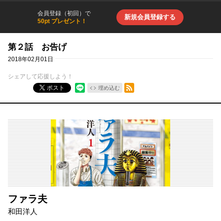
会員登録（初回）で
新規会員登録する
50pt プレゼント！
第２話 お告げ
2018年02月01日
シェアして応援しよう！
RSSフィード
ポスト
埋め込む
ファラ夫
和田洋人