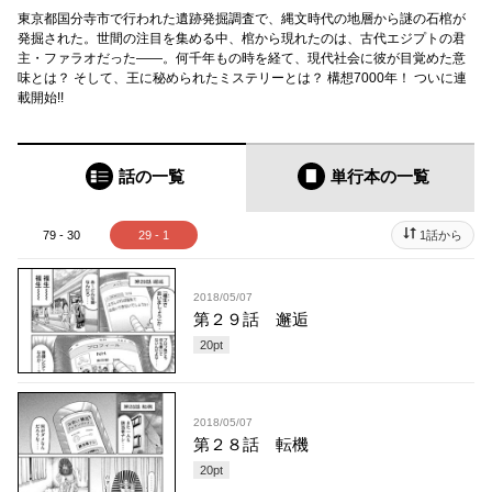
東京都国分寺市で行われた遺跡発掘調査で、縄文時代の地層から謎の石棺が
発掘された。世間の注目を集める中、棺から現れたのは、古代エジプトの君
主・ファラオだった――。何千年もの時を経て、現代社会に彼が目覚めた意
味とは？ そして、王に秘められたミステリーとは？ 構想7000年！ ついに連
載開始!!
話の一覧
単行本
の一覧
79 - 30
29 - 1
1話から
2018/05/07
第２９話 邂逅
20
pt
2018/05/07
第２８話 転機
20
pt