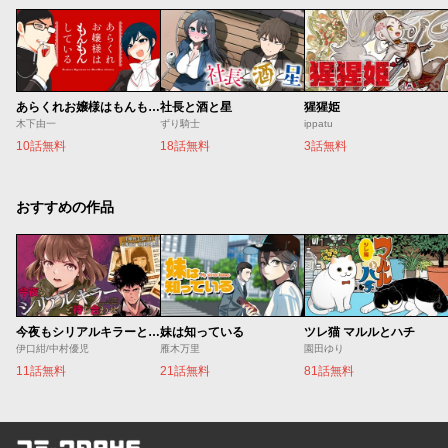
あらくれお嬢様はもんもんしている
社長と酒と星
猩猩姫
木下由一
ずり騎士
ippatu
10話無料
18話無料
3話無料
おすすめの作品
今夜もシリアルキラーと待ち合わせ
妹は知っている
ツレ猫 マルルとハチ
伊口紺/中村優児
雁木万里
園田ゆり
11話無料
21話無料
81話無料