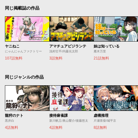
同じ掲載誌の作品
ヤニねこ
アマチュアビジランテ
妹は知っている
にゃんにゃんファクトリー
浅村壮平/内藤光太郎
雁木万里
107話無料
3話無料
21話無料
同じジャンルの作品
龍狩のナト
接待麻雀課
虚構推理
黒井白
新川帆立/奥山響介/後藤悠太
片瀬茶柴/城平京
4話無料
4話無料
8話無料