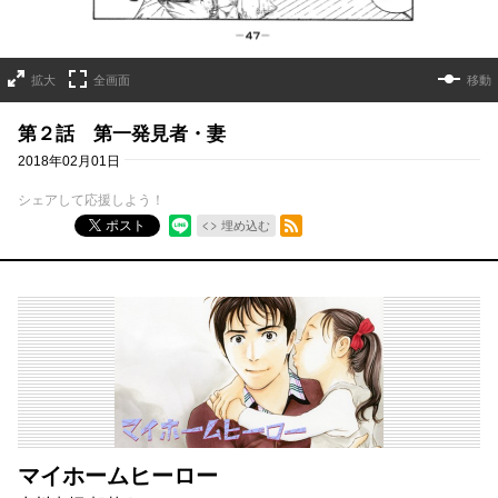
拡大
全画面
移動
第２話 第一発見者・妻
2018年02月01日
シェアして応援しよう！
RSSフィード
ポスト
埋め込む
マイホームヒーロー