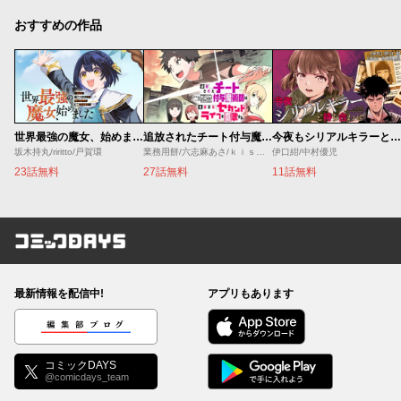
おすすめの作品
世界最強の魔女、始めました ～私だけ『攻略サイト』を見れる世界で自由に生きます～
追放されたチート付与魔術師は気ままなセカンドライフを謳歌する。 ～俺は武器だけじゃなく、あらゆるものに『強化ポイント』を付与できるし、俺の意思でいつでも効果を解除できるけど、残った人たち大丈夫？～
今夜もシリアルキラーと待ち合わせ
坂木持丸/riritto/戸賀環
業務用餅/六志麻あさ/ｋｉｓｕｉ
伊口紺/中村優児
23話無料
27話無料
11話無料
コミックDAYS
最新情報を配信中!
アプリもあります
編集部ブログ
コミックDAYS
@comicdays_team