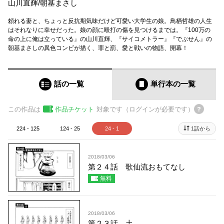
山川直輝
/
朝基まさし
頼れる妻と、ちょっと反抗期気味だけど可愛い大学生の娘。鳥栖哲雄の人生
はそれなりに幸せだった。娘の顔に殴打の傷を見つけるまでは。『100万の
命の上に俺は立っている』の山川直輝、『サイコメトラー』『でぶせん』の
朝基まさしの異色コンビが描く、罪と罰、愛と戦いの物語、開幕！
話の一覧
単行本
の一覧
この作品は
作品チケット
対象です（ログインが必要です）
224 - 125
124 - 25
24 - 1
1話から
2018/03/06
第２４話 歌仙流おもてなし
無料
2018/03/06
第２３話 土