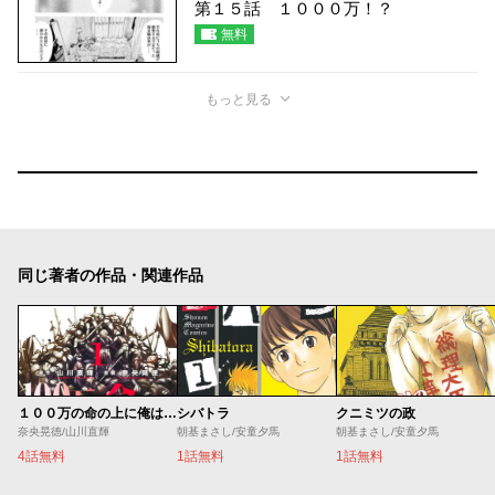
第１５話 １０００万！？
無料
もっと見る
同じ著者の作品・関連作品
１００万の命の上に俺は立っている
シバトラ
クニミツの政
奈央晃徳/山川直輝
朝基まさし/安童夕馬
朝基まさし/安童夕馬
4話無料
1話無料
1話無料