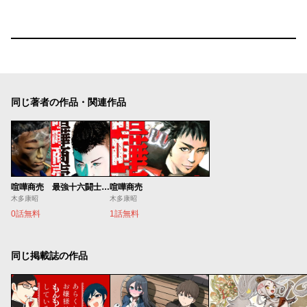
同じ著者の作品・関連作品
喧嘩商売 最強十六闘士セレクション
喧嘩商売
木多康昭
木多康昭
0話無料
1話無料
同じ掲載誌の作品