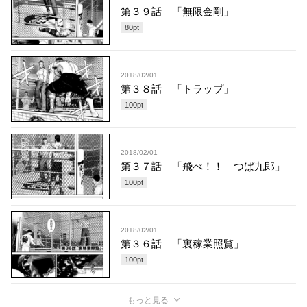
第３９話 「無限金剛」
80
pt
2018/02/01
第３８話 「トラップ」
100
pt
2018/02/01
第３７話 「飛べ！！ つば九郎」
100
pt
2018/02/01
第３６話 「裏稼業照覧」
100
pt
もっと見る