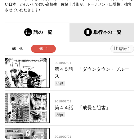
い日本一かわいくて強い高校生・佐藤十兵衛が、トーナメント出場権、強奪
させていただきます♪
話の一覧
単行本
の一覧
95 - 46
45 - 1
1話から
2018/02/01
第４５話 「ダウンタウン・ブルー
ス」
85
pt
2018/02/01
第４４話 「成長と阻害」
85
pt
2018/02/01