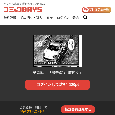
たくさん読める講談社のマンガWEB
コミックDAYS
¥0
プレミアム体験
無料連載
読み切り・新人
履歴
ログイン・登録
検
索
第２話 「栄光に近道有り」
ログインして読む
120pt
会員登録（初回）で
新規会員登録する
50pt プレゼント！