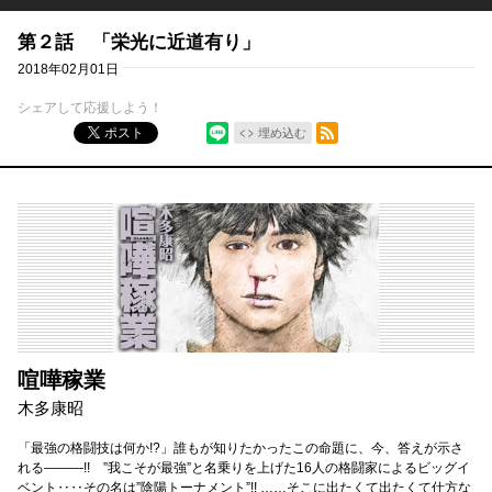
第２話 「栄光に近道有り」
2018年02月01日
シェアして応援しよう！
シェア
RSSフィード
ポスト
埋め込む
喧嘩稼業
木多康昭
「最強の格闘技は何か!?」誰もが知りたかったこの命題に、今、答えが示さ
れる―――!! ”我こそが最強”と名乗りを上げた16人の格闘家によるビッグイ
ベント‥‥その名は”陰陽トーナメント”!! ……そこに出たくて出たくて仕方な