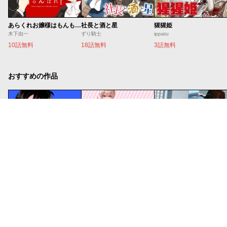
あらくれお嬢様はもんもんしている
社長と酒と星
猩猩姫
木下由一
ずり騎士
ippatu
10話無料
18話無料
3話無料
おすすめの作品
虐幸のくるちゃん
あくまでクジャクの話です。
妹は知っている
木陰ひな田
小出もと貴
雁木万里
8話無料
14話無料
21話無料
コミックDAYS