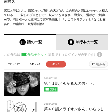
南勝久
寓話と呼ばれし、風変わりな"殺しの天才"が、この町の片隅にひっそりと棲ん
でいる──。殺しのプロとして"一般人"になりきれ！ 野蛮で、滑稽な、大阪D
AYS。岡田准一さん主演にて実写映画化！ 『ナニワトモアレ』&『なにわ友
あれ』の南勝久、銃撃最新作!!!
話の一覧
単行本
の一覧
この作品は
作品チケット
対象です（ログインが必要です）
241 - 142
141 - 42
41 - 1
1話から
2018/02/01
第４１話／ぬかるみの男‥‥。
無料
2018/02/01
第４０話／ライオンさん、いらっし