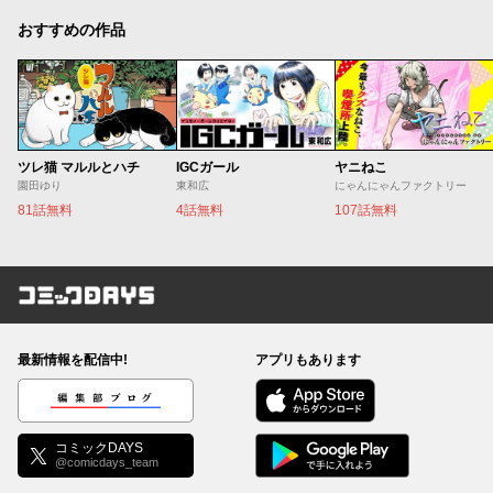
おすすめの作品
ツレ猫 マルルとハチ
IGCガール
ヤニねこ
園田ゆり
東和広
にゃんにゃんファクトリー
81話無料
4話無料
107話無料
コミックDAYS
最新情報を配信中!
アプリもあります
編集部ブログ
コミックDAYS
@comicdays_team