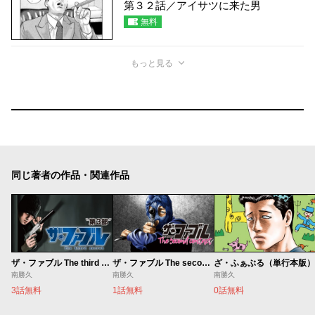
第３２話／アイサツに来た男
無料
もっと見る
同じ著者の作品・関連作品
ザ・ファブル The third secret
ザ・ファブル The second contact
ざ・ふぁぶる（単行本版）
南勝久
南勝久
南勝久
3話無料
1話無料
0話無料