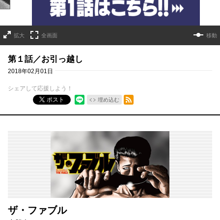
拡大
全画面
移動
第１話／お引っ越し
2018年02月01日
シェアして応援しよう！
RSSフィード
ポスト
埋め込む
ザ・ファブル