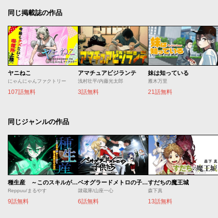
同じ掲載誌の作品
ヤニねこ
アマチュアビジランテ
妹は知っている
にゃんにゃんファクトリー
浅村壮平/内藤光太郎
雁木万里
107話無料
3話無料
21話無料
同じジャンルの作品
種生産 ～このスキルがチートだとまだ誰も気付いていない～
ベオグラードメトロの子供たち
すだちの魔王城
Reppuu/まるやす
隷蔵庫/山座一心
森下真
9話無料
6話無料
13話無料