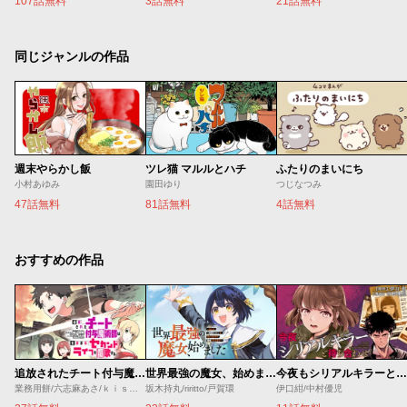
107話無料
3話無料
21話無料
同じジャンルの作品
週末やらかし飯
ツレ猫 マルルとハチ
ふたりのまいにち
小村あゆみ
園田ゆり
つじなつみ
47話無料
81話無料
4話無料
おすすめの作品
追放されたチート付与魔術師は気ままなセカンドライフを謳歌する。 ～俺は武器だけじゃなく、あらゆるものに『強化ポイント』を付与できるし、俺の意思でいつでも効果を解除できるけど、残った人たち大丈夫？～
世界最強の魔女、始めました ～私だけ『攻略サイト』を見れる世界で自由に生きます～
今夜もシリアルキラーと待ち合わせ
業務用餅/六志麻あさ/ｋｉｓｕｉ
坂木持丸/riritto/戸賀環
伊口紺/中村優児