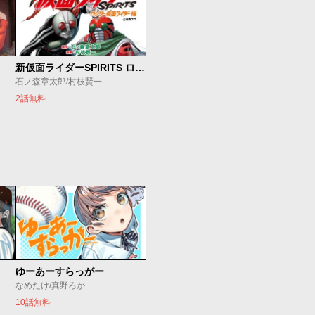
新仮面ライダーSPIRITS ロンリー仮面ライダー編
石ノ森章太郎/村枝賢一
2話無料
ゆーあーすらっがー
なめたけ/真野ろか
10話無料