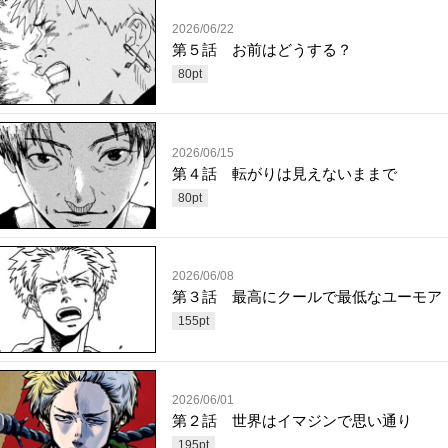
2026/06/22
第５話 お前はどうする？
80
pt
2026/06/15
第４話 転がりは見えないままで
80
pt
2026/06/08
第３話 最高にクールで最低なユーモア
155
pt
2026/06/01
第２話 世界はイマジンで思い通り
195
pt