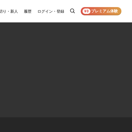
プレミアム体験
切り・新人
履歴
ログイン・登録
検
¥0
索