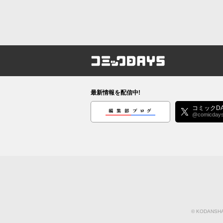
コミックDAYS
最新情報を配信中!
編集部ブログ
コミックDA
@comicday
©
KODANSHA 