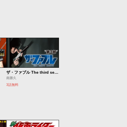
ザ・ファブル The third secret
南勝久
3話無料