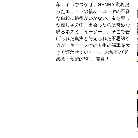
年・キョウスケは、GENNAI勤務だ
ったエリートの親友・ユーヤの不審
な自殺に納得がいかない。友を喪っ
た虚しさの中、出会ったのは奇妙な
喋るネズミ「イージー」。そこで告
げられた真実と与えられた不思議な
力が、キョースケの人生の歯車を大
きく狂わせていく──。未曾有の“超
感覚・覚醒的SF”、開幕！