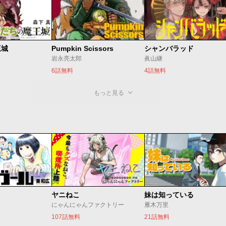
王城
Pumpkin Scissors
シャンバラッド
岩永亮太郎
眞山継
6話無料
4話無料
もっと見る
ヤニねこ
妹は知っている
にゃんにゃんファクトリー
雁木万里
107話無料
21話無料