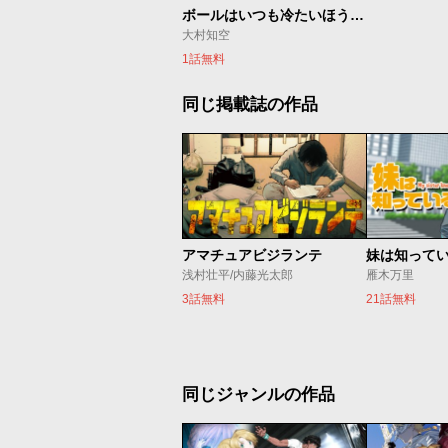
ボールはいつも冷たいほうに流れる
大村知空
1話無料
同じ掲載誌の作品
アマチュアビジランテ
妹は知って
浅村壮平/内藤光太郎
雁木万里
3話無料
21話無料
同じジャンルの作品