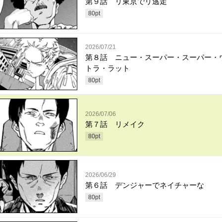
第９話 リ東京でリ逃走
80
pt
2026/07/21
第８話 ニュー・スーパー・スーパー・
トラ・ラット
80
pt
2026/07/06
第７話 リメイク
80
pt
2026/06/29
第６話 デンジャーでネイチャーな
80
pt