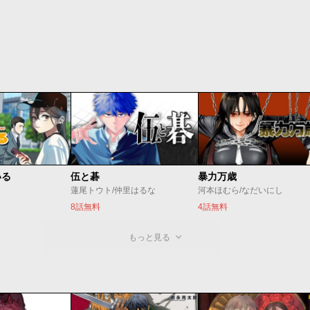
いる
伍と碁
暴力万歳
蓮尾トウト/仲里はるな
河本ほむら/なだいにし
8話無料
4話無料
もっと見る