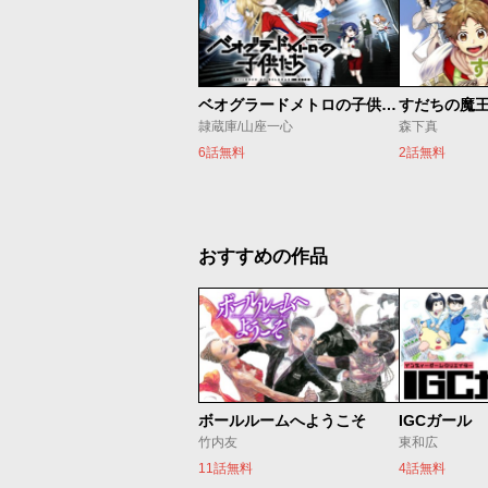
ベオグラードメトロの子供たち
すだちの魔
隷蔵庫/山座一心
森下真
6話無料
2話無料
おすすめの作品
ボールルームへようこそ
IGCガール
竹内友
東和広
11話無料
4話無料