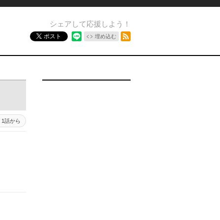
シェアして応援しよう！
RSSフィード
ポスト
埋め込む
1話から