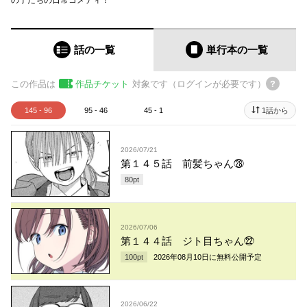
の子たちの日常コメディ！
話の一覧
単行本
の一覧
この作品は
作品チケット
対象です（ログインが必要です）
145 - 96
95 - 46
45 - 1
1話から
2026/07/21
第１４５話 前髪ちゃん㉘
80
pt
2026/07/06
第１４４話 ジト目ちゃん㉒
100
pt
2026年08月10日
に無料公開予定
2026/06/22