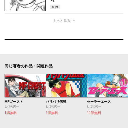
ろ
80
pt
もっと見る
同じ著者の作品・関連作品
MFゴースト
バリバリ伝説
セーラーエース
しげの秀一
しげの秀一
しげの秀一
1話無料
1話無料
11話無料