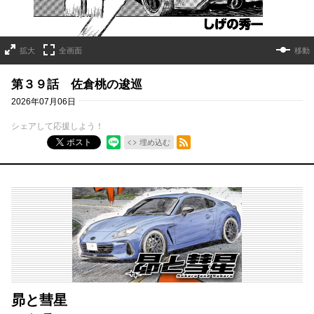
拡大
全画面
移動
第３９話 佐倉桃の逡巡
2026年07月06日
シェアして応援しよう！
RSSフィード
ポスト
埋め込む
昴と彗星