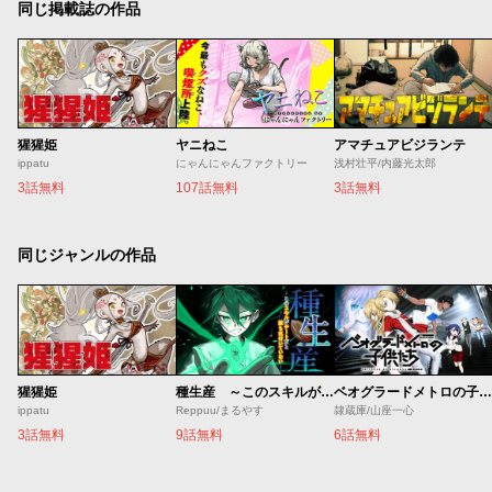
同じ掲載誌の作品
猩猩姫
ヤニねこ
アマチュアビジランテ
ippatu
にゃんにゃんファクトリー
浅村壮平/内藤光太郎
3話無料
107話無料
3話無料
同じジャンルの作品
猩猩姫
種生産 ～このスキルがチートだとまだ誰も気付いていない～
ベオグラードメトロの子供たち
ippatu
Reppuu/まるやす
隷蔵庫/山座一心
3話無料
9話無料
6話無料