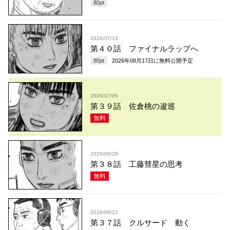
80
pt
2026/07/13
第４０話 ファイナルラップへ
80
pt
2026年08月17日
に無料公開予定
2026/07/06
第３９話 佐倉桃の逡巡
無料
2026/06/29
第３８話 工藤彗星の思考
無料
2026/06/22
第３７話 クルサード 動く