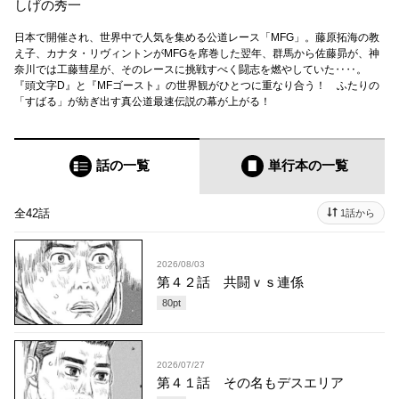
しげの秀一
日本で開催され、世界中で人気を集める公道レース「MFG」。藤原拓海の教
え子、カナタ・リヴィントンがMFGを席巻した翌年、群馬から佐藤昴が、神
奈川では工藤彗星が、そのレースに挑戦すべく闘志を燃やしていた‥‥。
『頭文字D』と『MFゴースト』の世界観がひとつに重なり合う！ ふたりの
「すばる」が紡ぎ出す真公道最速伝説の幕が上がる！
話の一覧
単行本
の一覧
全42話
1話から
2026/08/03
第４２話 共闘ｖｓ連係
80
pt
2026/07/27
第４１話 その名もデスエリア