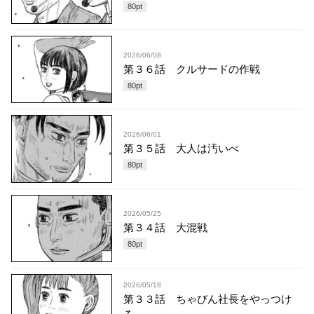
80
pt
2026/06/08
第３６話 クルサードの作戦
80
pt
2026/06/01
第３５話 大人は汚いべ
80
pt
2026/05/25
第３４話 大混戦
80
pt
2026/05/18
第３３話 ちゃびん社長をやっつけ