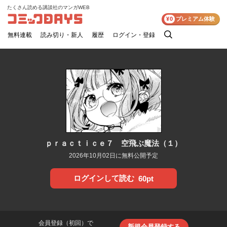
たくさん読める講談社のマンガWEB
コミックDAYS
¥0
プレミアム体験
無料連載
読み切り・新人
履歴
ログイン・登録
検
索
ｐｒａｃｔｉｃｅ７ 空飛ぶ魔法（１）
2026年10月02日に無料公開予定
ログインして読む
60pt
会員登録（初回）で
新規会員登録する