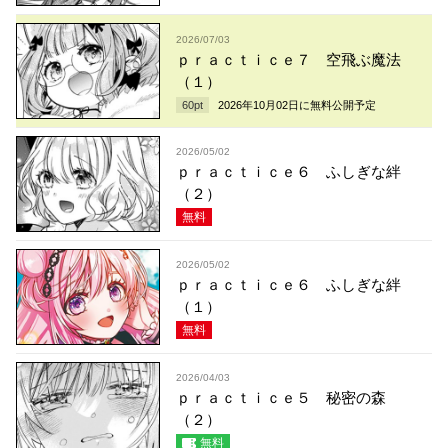
2026/07/03
ｐｒａｃｔｉｃｅ７ 空飛ぶ魔法
（１）
60
pt
2026年10月02日
に無料公開予定
2026/05/02
ｐｒａｃｔｉｃｅ６ ふしぎな絆
（２）
無料
2026/05/02
ｐｒａｃｔｉｃｅ６ ふしぎな絆
（１）
無料
2026/04/03
ｐｒａｃｔｉｃｅ５ 秘密の森
（２）
無料