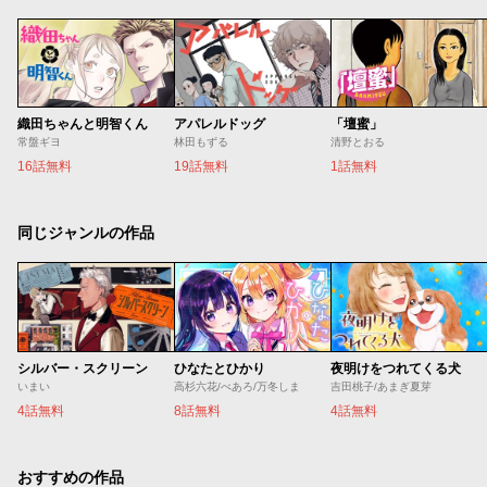
織田ちゃんと明智くん
アパレルドッグ
「壇蜜」
常盤ギヨ
林田もずる
清野とおる
16話無料
19話無料
1話無料
同じジャンルの作品
シルバー・スクリーン
ひなたとひかり
夜明けをつれてくる犬
いまい
高杉六花/べあろ/万冬しま
吉田桃子/あまぎ夏芽
4話無料
8話無料
4話無料
おすすめの作品