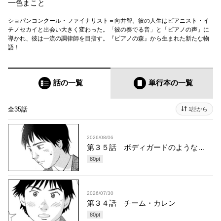
一色まこと
ショパンコンクール・ファイナリスト＝向井智。彼の人生はピアニスト・イ
チノセカイと出会い大きく変わった。「彼の奏でる音」と「ピアノの声」に
導かれ、彼は一流の調律師を目指す。『ピアノの森』から生まれた新たな物
語！
話の一覧
単行本
の一覧
全35話
1話から
2026/08/06
第３５話 ボディガードのような…
80
pt
2026/07/30
第３４話 チーム・カレン
80
pt