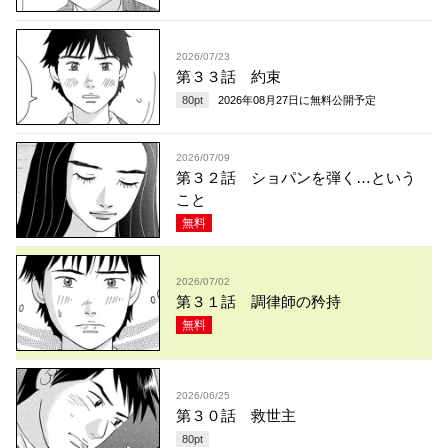
2026/07/23
第３３話 約束
80
pt
2026年08月27日
に無料公開予定
2026/07/09
第３２話 ショパンを弾く…という
こと
無料
2026/07/02
第３１話 調律師の矜持
無料
2026/06/25
第３０話 救世主
80
pt