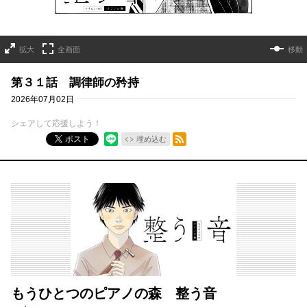
拡大
全画面
移動
第３１話 調律師の矜持
2026年07月02日
シェアして応援しよう！
RSSフィード
ポスト
埋め込む
もうひとつのピアノの森 整う音