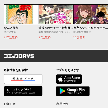
なんと孫六
追放されたチート付与魔術師は気ままなセカンドライフを謳歌する。 ～俺は武器だけじゃなく、あらゆるものに『強化ポイント』を付与できるし、俺の意思でいつでも効果を解除できるけど、残った人たち大丈夫？～
今夜もシリアルキラーと待ち合わせ
さだやす圭
業務用餅/六志麻あさ/ｋｉｓｕｉ
伊口紺/中村優児
232話無料
27話無料
11話無料
コミックDAYS
最新情報を配信中!
アプリもあります
編集部ブログ
コミックDAYS
@comicdays_team
お知らせ
利用規約