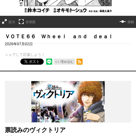
拡大
全画面
移動
ＶＯＴＥ６６ Ｗｈｅｅｌ ａｎｄ ｄｅａｌ
2026年07月02日
シェアして応援しよう！
RSSフィード
ポスト
埋め込む
票読みのヴィクトリア