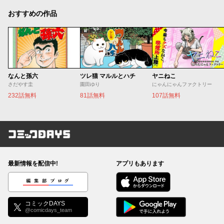
おすすめの作品
なんと孫六
ツレ猫 マルルとハチ
ヤニねこ
さだやす圭
園田ゆり
にゃんにゃんファクトリー
232話無料
81話無料
107話無料
コミックDAYS
最新情報を配信中!
アプリもあります
編集部ブログ
コミックDAYS
@comicdays_team