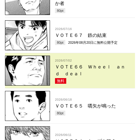
か者
80
pt
2026/07/16
ＶＯＴＥ６７ 鉄の結束
80
pt
2026年08月20日
に無料公開予定
2026/07/02
ＶＯＴＥ６６ Ｗｈｅｅｌ ａｎ
ｄ ｄｅａｌ
無料
2026/06/18
ＶＯＴＥ６５ 嚆矢が鳴った
80
pt
2026/06/11