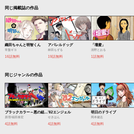
同じ掲載誌の作品
織田ちゃんと明智くん
アパレルドッグ
「壇蜜」
常盤ギヨ
林田もずる
清野とおる
16話無料
19話無料
1話無料
同じジャンルの作品
ブラックカラー～悪の組織をマネジメント～
'82エンジェル
明日のドライブ
原理/福田泰宏
せきはん
岡本健志
4話無料
4話無料
4話無料