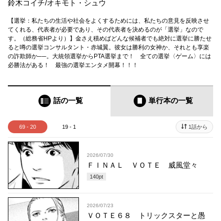
鈴木コイチ
/
オキモト・シュウ
【選挙：私たちの生活や社会をよくするためには、私たちの意見を反映させ
てくれる、代表者が必要であり、その代表者を決めるのが「選挙」なので
す。（総務省HPより）】金さえ積めばどんな候補者でも絶対に選挙に勝たせ
ると噂の選挙コンサルタント・赤城翼。彼女は勝利の女神か、それとも享楽
の詐欺師か──。大統領選挙からPTA選挙まで！ 全ての選挙〈ゲーム〉には
必勝法がある！ 最強の選挙エンタメ開幕！！！
話の一覧
単行本
の一覧
69 - 20
19 - 1
1話から
2026/07/30
ＦＩＮＡＬ ＶＯＴＥ 威風堂々
140
pt
2026/07/23
ＶＯＴＥ６８ トリックスターと愚