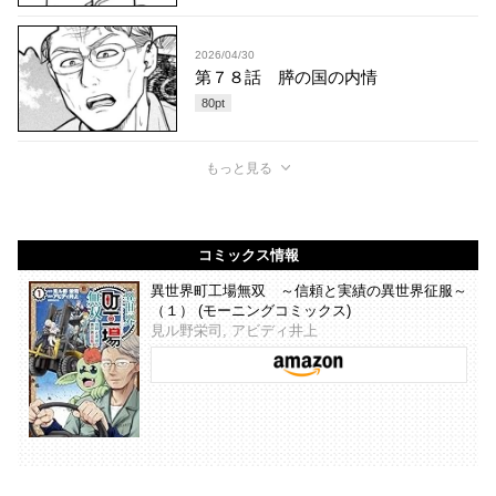
2026/04/30
第７８話 膵の国の内情
80
pt
もっと見る
コミックス情報
異世界町工場無双 ～信頼と実績の異世界征服～
（１） (モーニングコミックス)
見ル野栄司, アビディ井上