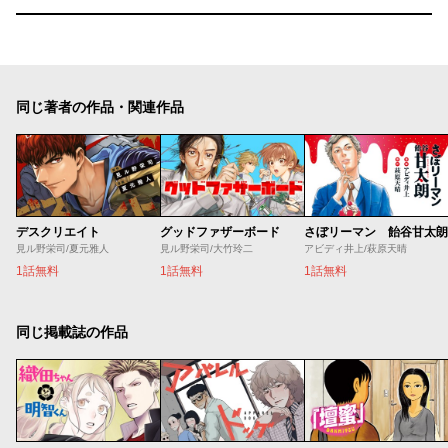
同じ著者の作品・関連作品
デスクリエイト
グッドファザーボード
さぼリーマン 飴谷甘太朗
見ル野栄司/夏元雅人
見ル野栄司/大竹玲二
アビディ井上/萩原天晴
1話無料
1話無料
1話無料
同じ掲載誌の作品