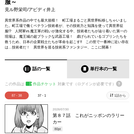
服～
見ル野栄司
/
アビディ井上
異世界系作品の中でも最大規模！ 町工場まるごと異世界転移しちゃいまし
た。町工場で働くベテラン技術者が、その技術力と知識を使って異世界征
服!? 人間軍vs.魔王軍の戦いが激化する中、技術者たちが辿り着いた第一の
現場は、魔王城の超ブラックな武器工場！ 虐げられているゴブリンたちを
救うため、日本の企業戦士たちが革命を起こす!! この世で一番神に近い存在
は…技術者だ！ 異世界を巡る技術系ファンタジー、ここに開幕！
話の一覧
単行本
の一覧
この作品は
作品チケット
対象です（ログインが必要です）
87 - 38
37 - 1
1話から
2026/07/30
第８７話 これがニッポンのラリー
カー
80
pt