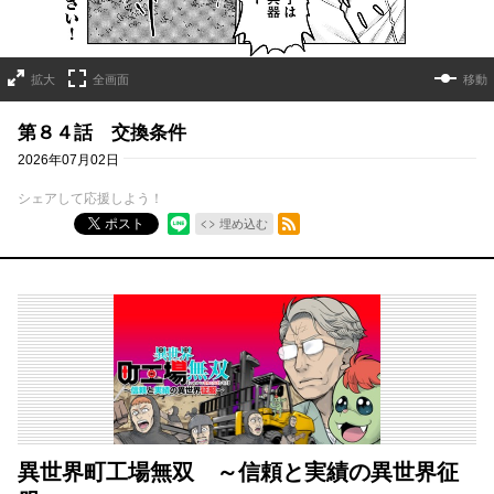
拡大
全画面
移動
第８４話 交換条件
2026年07月02日
シェアして応援しよう！
RSSフィード
ポスト
埋め込む
異世界町工場無双 ～信頼と実績の異世界征