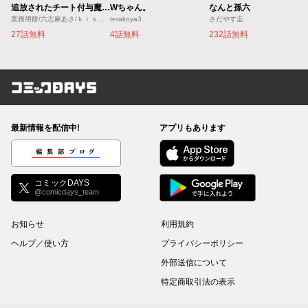
追放されたチート付与魔術師は気ままなセカンドライフを謳歌する。 ～俺は武器だけじゃなく、あらゆるものに『強化ポイント』を付与できるし、俺の意思でいつでも効果を解除できるけど、残った人たち大丈夫？～
Wちゃん。
なんと孫六
業務用餅/六志麻あさ/ｋｉｓｕｉ
terakoya3
さだやす圭
27話無料
4話無料
232話無料
コミックDAYS
最新情報を配信中!
アプリもあります
編集部ブログ
コミックDAYS
@comicdays_team
お知らせ
利用規約
ヘルプ／使い方
プライバシーポリシー
外部送信について
特定商取引法の表示