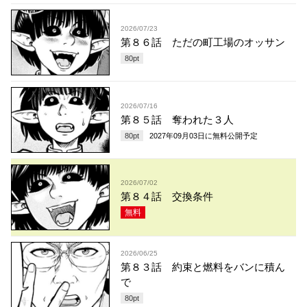
2026/07/23
第８６話 ただの町工場のオッサン
80
pt
2026/07/16
第８５話 奪われた３人
80
pt
2027年09月03日
に無料公開予定
2026/07/02
第８４話 交換条件
無料
2026/06/25
第８３話 約束と燃料をバンに積ん
で
80
pt