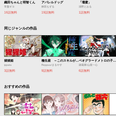
織田ちゃんと明智くん
アパレルドッグ
「壇蜜」
常盤ギヨ
林田もずる
清野とおる
16話無料
19話無料
1話無料
同じジャンルの作品
猩猩姫
種生産 ～このスキルがチートだとまだ誰も気付いていない～
ベオグラードメトロの子供たち
ippatu
Reppuu/まるやす
隷蔵庫/山座一心
3話無料
9話無料
6話無料
おすすめの作品