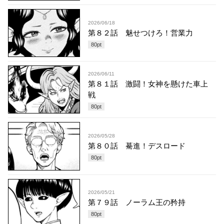
2026/06/18
第８２話 魅せつけろ！営業力
80
pt
2026/06/11
第８１話 激闘！女神を懸けた車上
戦
80
pt
2026/05/28
第８０話 驀進！デスロード
80
pt
2026/05/21
第７９話 ノーラム王の矜持
80
pt