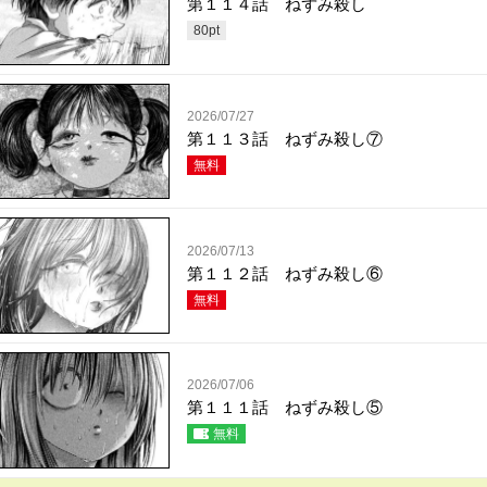
第１１４話 ねずみ殺し
80
pt
2026/07/27
第１１３話 ねずみ殺し⑦
無料
2026/07/13
第１１２話 ねずみ殺し⑥
無料
2026/07/06
第１１１話 ねずみ殺し⑤
無料