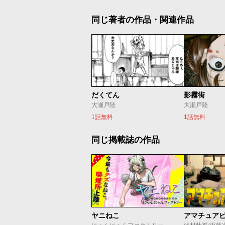
同じ著者の作品・関連作品
だくてん
影霧街
大瀬戸陸
大瀬戸陸
1話無料
1話無料
同じ掲載誌の作品
ヤニねこ
アマチュア