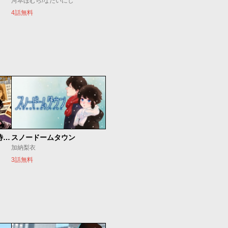
河本ほむら/なだいにし
4話無料
今夜もシリアルキラーと待ち合わせ
スノードームタウン
加納梨衣
3話無料