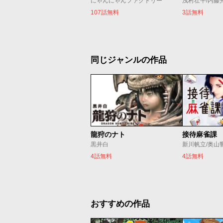
にゃんにゃんファクトリー
浅村壮平/内藤
107話無料
3話無料
同じジャンルの作品
龍狩のナト
接待麻雀課
黒井白
新川帆立/奥山
4話無料
4話無料
おすすめの作品