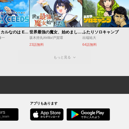
魔法少女リリカルなのは EXCEEDS
世界最強の魔女、始めました ～私だけ『攻略サイト』を見れる世界で自由に生きます～
ふたりソロキャンプ
修一
坂木持丸/riritto/戸賀環
出端祐大
23話無料
64話無料
もっと見る
アプリもあります
YS
s_team