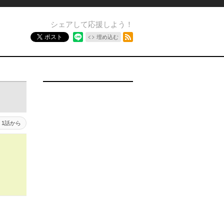
シェアして応援しよう！
RSSフィード
ポスト
埋め込む
1話から