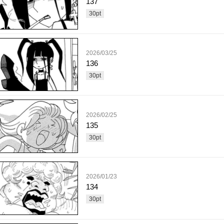
137
30
pt
2026/03/25
136
30
pt
2026/02/25
135
30
pt
2026/01/23
134
30
pt