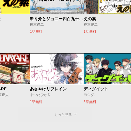
素
斬り介とジョニー四百九十九人斬り
えの素
榎本俊二
榎本俊二
1話無料
1話無料
ARE
あさやけリフレイン
ディグイット
/原正人
まつだひかり
ヨシダ。
1話無料
3話無料
もっと見る