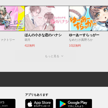
ほんの小さな恋のハナシ
ゆーあーすらっがー
ファクトリー
胡月
なめたけ/真野ろか
4話無料
10話無料
もっと見る
アプリもあります
YS
s_team