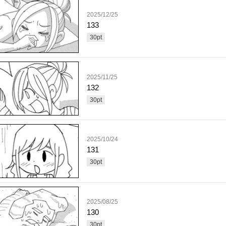
2025/12/25
133
30
pt
2025/11/25
132
30
pt
2025/10/24
131
30
pt
2025/08/25
130
30
pt