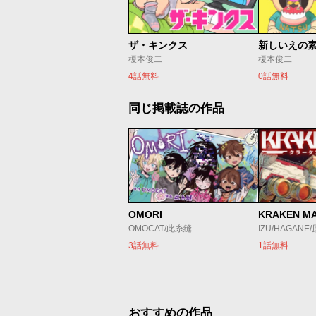
ザ・キンクス
新しいえの
榎本俊二
榎本俊二
4話無料
0話無料
同じ掲載誌の作品
OMORI
KRAKEN M
OMOCAT/此糸縫
IZU/HAGANE
3話無料
1話無料
おすすめの作品