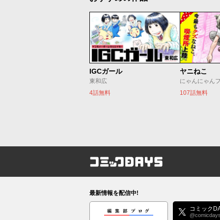
IGCガール
ヤニねこ
東和広
にゃんにゃん
4話無料
107話無料
コミックDAYS
最新情報を配信中!
編集部ブログ
コミックDA
@comicday