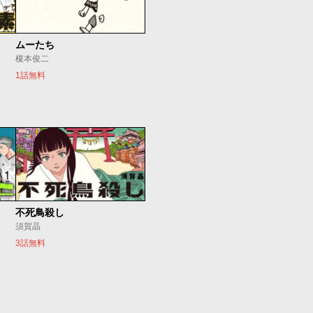
ムーたち
榎本俊二
1話無料
不死鳥殺し
須賀晶
3話無料