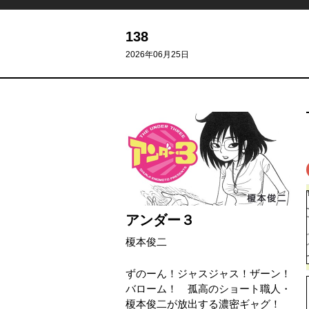
138
2026年06月25日
アンダー３
榎本俊二
ずのーん！ジャスジャス！ザーン！
バローム！ 孤高のショート職人・
榎本俊二が放出する濃密ギャグ！