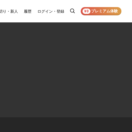
プレミアム体験
切り・新人
履歴
ログイン・登録
検
¥0
索