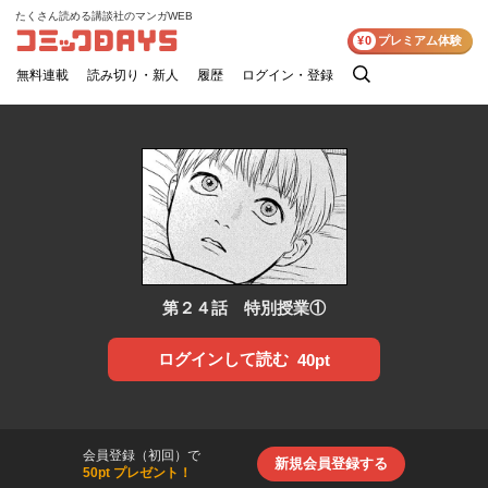
たくさん読める講談社のマンガWEB
コミックDAYS
¥0
プレミアム体験
無料連載
読み切り・新人
履歴
ログイン・登録
検
索
第２４話 特別授業①
ログインして読む
40pt
会員登録（初回）で
新規会員登録する
50pt プレゼント！