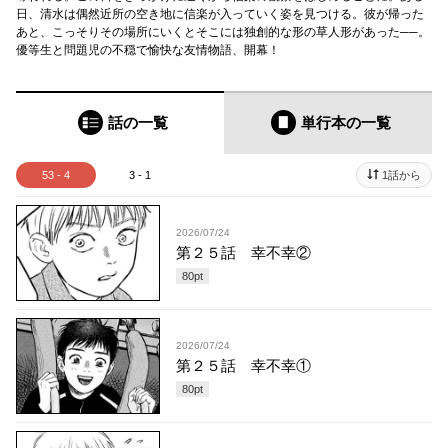
日、清水は偶然近所の空き地に信楽が入っていく姿を見つける。彼が帰った
あと、こっそりその場所にいくとそこには独創的な形の草人形があった──。
優等生と問題児の不穏で愉快な友情物語、開幕！
話の一覧
単行本
の一覧
53 - 4
3 - 1
1話から
2026/07/24
第２５話 幸不幸②
80
pt
2026/07/24
第２５話 幸不幸①
80
pt