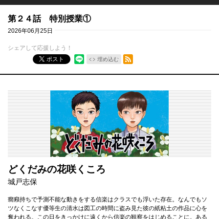
第２４話 特別授業①
2026年06月25日
シェアして応援しよう！
RSSフィード
ポスト
埋め込む
どくだみの花咲くころ
城戸志保
癇癪持ちで予測不能な動きをする信楽はクラスでも浮いた存在。なんでもソ
ツなくこなす優等生の清水は図工の時間に盗み見た彼の紙粘土の作品に心を
奪われる。この日をきっかけに遠くから信楽の観察をはじめることに。ある