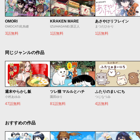
OMORI
KRAKEN MARE
あさやけリフレイン
OMOCAT/此糸縫
IZU/HAGANE/原正人
まつだひかり
3話無料
1話無料
1話無料
同じジャンルの作品
週末やらかし飯
ツレ猫 マルルとハチ
ふたりのまいにち
小村あゆみ
園田ゆり
つじなつみ
47話無料
81話無料
4話無料
おすすめの作品