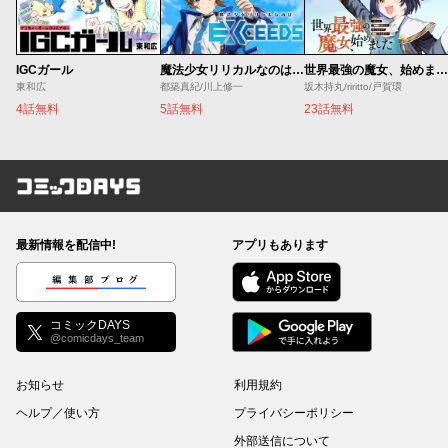
IGCガール
魔法少女リリカルなのは EXCEEDS
世界最強の魔女、始めました ～私だけ『攻略サイト』を見れる世界で自由に生きます～
東和広
都築真紀/川上修一
坂木持丸/riritto/戸賀環
4話無料
5話無料
23話無料
コミックDAYS
最新情報を配信中!
アプリもあります
編集部ブログ
コミックDAYS
@comicdays_team
お知らせ
利用規約
ヘルプ／使い方
プライバシーポリシー
外部送信について