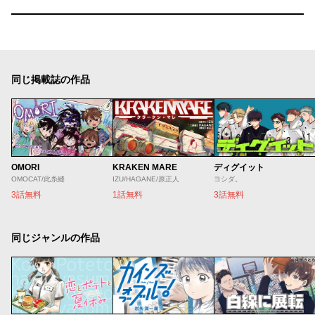
同じ掲載誌の作品
OMORI
KRAKEN MARE
ディグイット
OMOCAT/此糸縫
IZU/HAGANE/原正人
ヨシダ。
3話無料
1話無料
3話無料
同じジャンルの作品