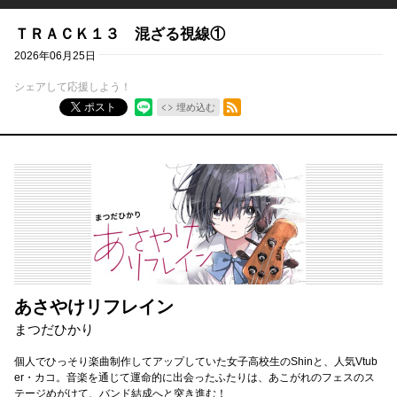
ＴＲＡＣＫ１３ 混ざる視線①
2026年06月25日
シェアして応援しよう！
RSSフィード
ポスト
埋め込む
あさやけリフレイン
まつだひかり
個人でひっそり楽曲制作してアップしていた女子高校生のShinと、人気Vtub
er・カコ。音楽を通じて運命的に出会ったふたりは、あこがれのフェスのス
テージめがけて、バンド結成へと突き進む！