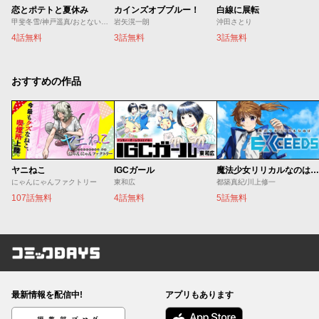
恋とポテトと夏休み
カインズオブブルー！
白線に展転
甲斐冬雪/神戸遥真/おとないちあき
岩矢滉一朗
沖田さとり
4話無料
3話無料
3話無料
おすすめの作品
ヤニねこ
IGCガール
魔法少女リリカルなのは EXCEEDS
にゃんにゃんファクトリー
東和広
都築真紀/川上修一
107話無料
4話無料
5話無料
コミックDAYS
最新情報を配信中!
アプリもあります
編集部ブログ