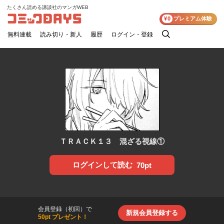
たくさん読める講談社のマンガWEB
コミックDAYS
¥0
プレミアム体験
無料連載
読み切り・新人
履歴
ログイン・登録
検
索
ＴＲＡＣＫ１３ 混ざる視線①
ログインして読む
70pt
会員登録（初回）で
新規会員登録する
50pt プレゼント！