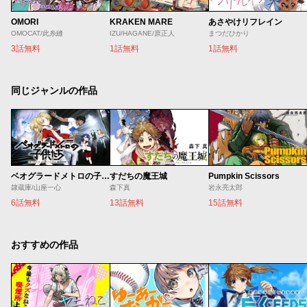
OMORI
KRAKEN MARE
あさやけリフレイン
OMOCAT/此糸縫
IZU/HAGANE/原正人
まつだひかり
3話無料
1話無料
1話無料
同じジャンルの作品
ベオグラードメトロの子供たち
すだちの魔王城
Pumpkin Scissors
隷蔵庫/山座一心
森下真
岩永亮太郎
6話無料
13話無料
15話無料
おすすめの作品