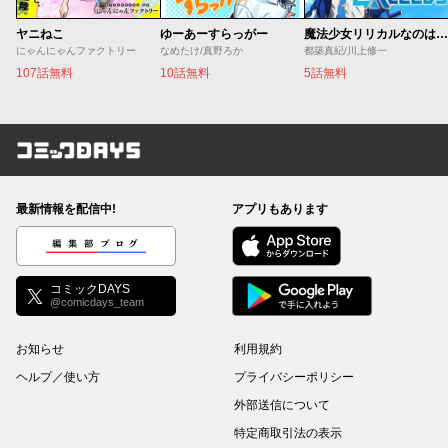
ヤニねこ
ゆーあーすらっがー
魔法少女リリカルなのは EXCEEDS
にゃんにゃんファクトリー
なめたけ/真野ろか
都築真紀/川上修一
107話無料
10話無料
5話無料
コミックDAYS
最新情報を配信中!
アプリもあります
編集部ブログ
コミックDAYS
@comicdays_team
お知らせ
利用規約
ヘルプ／使い方
プライバシーポリシー
外部送信について
特定商取引法の表示