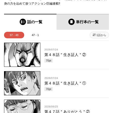
身の力を込めて放つアクション巨編連載!!
話の一覧
単行本
の一覧
97 - 48
47 - 1
1話から
2026/07/24
第４８話＂生き証人＂②
70
pt
2026/07/24
第４８話＂生き証人＂①
70
pt
2026/06/25
第４７話＂ありがとう＂②