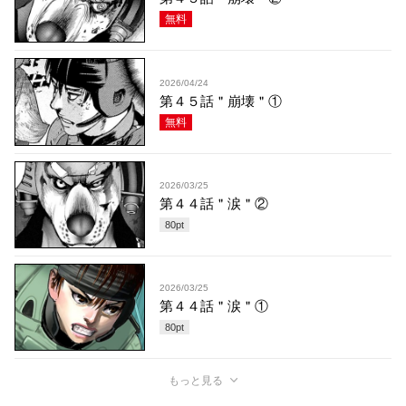
無料
2026/04/24
第４５話＂崩壊＂①
無料
2026/03/25
第４４話＂涙＂②
80
pt
2026/03/25
第４４話＂涙＂①
80
pt
もっと見る