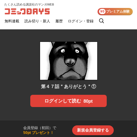
たくさん読める講談社のマンガWEB
コミックDAYS
¥0
プレミアム体験
無料連載
読み切り・新人
履歴
ログイン・登録
検
索
第４７話＂ありがとう＂①
ログインして読む
80pt
会員登録（初回）で
新規会員登録する
50pt プレゼント！