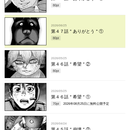
80
pt
2026/06/25
第４７話＂ありがとう＂①
80
pt
2026/05/25
第４６話＂希望＂②
80
pt
2026/05/25
第４６話＂希望＂①
70
pt
2026年08月25日
に無料公開予定
2026/04/24
第４５話＂崩壊＂②