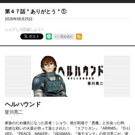
第４７話＂ありがとう＂①
2026年06月25日
シェアして応援しよう！
RSSフィード
ポスト
埋め込む
ヘルハウンド
皆川亮二
家族のため傭兵になった若者・ショウ。彼が戦場で「悪魔」と出会った時、
壮絶な戦いの火蓋が切って落とされた！ 『スプリガン』『ARRMS』『D-LI
VE!!』『PEACE MAKER』『ADAMAS』『海王ダンテ』の皆川亮二が、渾