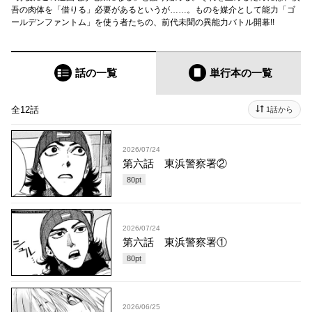
吾の肉体を「借りる」必要があるというが……。ものを媒介として能力「ゴ
ールデンファントム」を使う者たちの、前代未聞の異能力バトル開幕!!
話の一覧
単行本
の一覧
全12話
1話から
2026/07/24
第六話 東浜警察署②
80
pt
2026/07/24
第六話 東浜警察署①
80
pt
2026/06/25