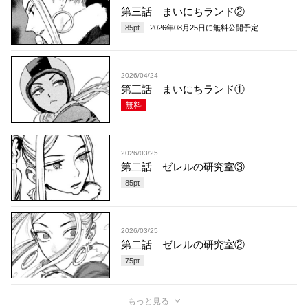
第三話 まいにちランド②
85
pt
2026年08月25日
に無料公開予定
2026/04/24
第三話 まいにちランド①
無料
2026/03/25
第二話 ゼレルの研究室③
85
pt
2026/03/25
第二話 ゼレルの研究室②
75
pt
もっと見る