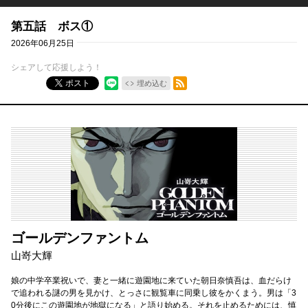
第五話 ボス①
2026年06月25日
シェアして応援しよう！
RSSフィード
ポスト
埋め込む
ゴールデンファントム
山嵜大輝
娘の中学卒業祝いで、妻と一緒に遊園地に来ていた朝日奈慎吾は、血だらけ
で追われる謎の男を見かけ、とっさに観覧車に同乗し彼をかくまう。男は「3
0分後にこの遊園地が地獄になる」と語り始める。それを止めるためには、慎