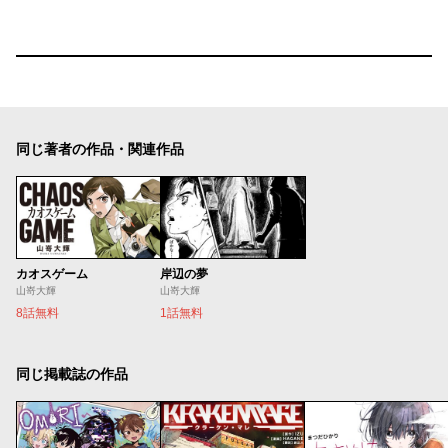
同じ著者の作品・関連作品
カオスゲーム
岸辺の夢
山嵜大輝
山嵜大輝
8話無料
1話無料
同じ掲載誌の作品