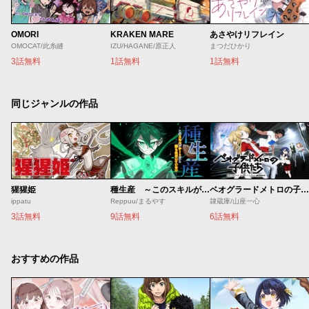
OMORI
KRAKEN MARE
あさやけリフレイン
OMOCAT/此糸縫
IZU/HAGANE/原正人
まつだひかり
3話無料
1話無料
1話無料
同じジャンルの作品
猩猩姫
種生産 ～このスキルがチートだとまだ誰も気付いていない～
ベオグラードメトロの子供たち
ippatu
Reppuu/まるやす
隷蔵庫/山座一心
3話無料
9話無料
6話無料
おすすめの作品