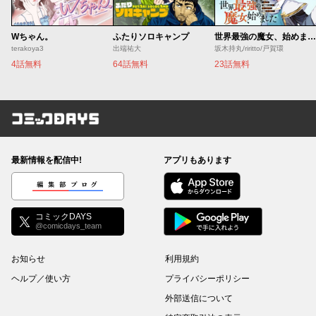
Wちゃん。
ふたりソロキャンプ
世界最強の魔女、始めました ～私だけ『攻略サイト』を見れる世界で自由に生きます～
terakoya3
出端祐大
坂木持丸/riritto/戸賀環
4話無料
64話無料
23話無料
コミックDAYS
最新情報を配信中!
アプリもあります
編集部ブログ
コミックDAYS
@comicdays_team
お知らせ
利用規約
ヘルプ／使い方
プライバシーポリシー
外部送信について