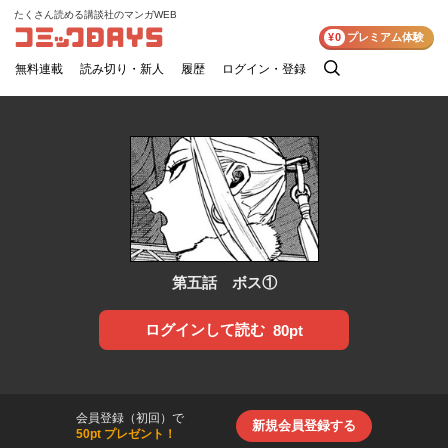
たくさん読める講談社のマンガWEB
コミックDAYS
¥0
プレミアム体験
無料連載
読み切り・新人
履歴
ログイン・登録
検
索
第五話 ボス①
ログインして読む
80pt
会員登録（初回）で
新規会員登録する
50pt プレゼント！