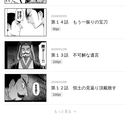
2026/02/05
第１４話 もう一振りの宝刀
90
pt
2026/01/29
第１３話 不可解な遺言
100
pt
2026/01/08
第１２話 領土の見返り頂戴致す
100
pt
もっと見る