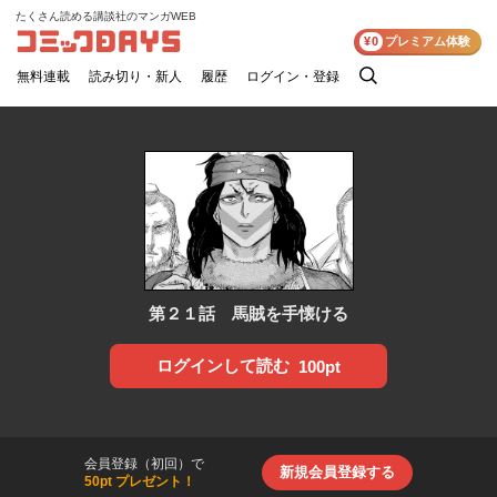
たくさん読める講談社のマンガWEB
コミックDAYS
¥0
プレミアム体験
無料連載
読み切り・新人
履歴
ログイン・登録
検
索
第２１話 馬賊を手懐ける
ログインして読む
100pt
会員登録（初回）で
新規会員登録する
50pt プレゼント！