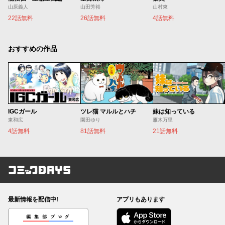
山原義人
山田芳裕
山村東
22話無料
26話無料
4話無料
おすすめの作品
IGCガール
ツレ猫 マルルとハチ
妹は知っている
東和広
園田ゆり
雁木万里
4話無料
81話無料
21話無料
コミックDAYS
最新情報を配信中!
アプリもあります
編集部ブログ