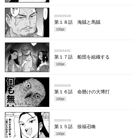
2026/05/28
第１８話 海賊と馬賊
100
pt
2026/04/02
第１７話 船団を組織する
100
pt
2026/03/26
第１６話 命懸けの大博打
100
pt
2026/03/19
第１５話 徐福召喚
100
pt