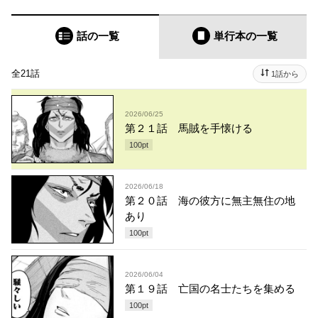
話の一覧
単行本
の一覧
全21話
1話から
2026/06/25
第２１話 馬賊を手懐ける
100
pt
2026/06/18
第２０話 海の彼方に無主無住の地
あり
100
pt
2026/06/04
第１９話 亡国の名士たちを集める
100
pt