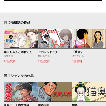
同じ掲載誌の作品
織田ちゃんと明智くん
アパレルドッグ
「壇蜜」
常盤ギヨ
林田もずる
清野とおる
16話無料
19話無料
1話無料
同じジャンルの作品
龍狼伝 王霸立国編
望郷太郎
猫奥