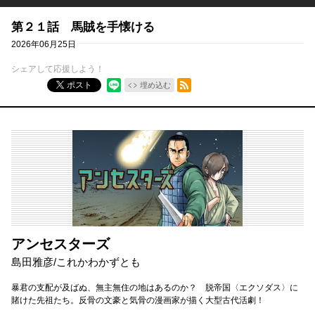
第２１話 馬賊を手懐ける
2026年06月25日
シェアして応援しよう！
RSSフィード
ポスト
埋め込む
アンセスターズ
島田雅彦
/
これかわかずとも
暴君の支配が及ばぬ、無主無住の地はあるのか？ 脱帝国〈エクソダス〉に
賭けた先祖たち。反骨の文豪と気骨の漫画家が描く大型古代活劇！