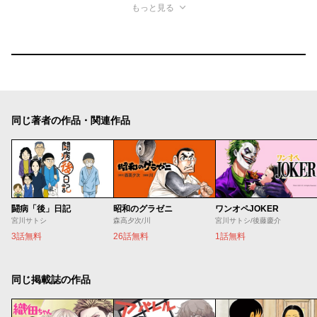
もっと見る
同じ著者の作品・関連作品
闘病「後」日記
昭和のグラゼニ
ワンオペJOKER
宮川サトシ
森高夕次/川
宮川サトシ/後藤慶介
3話無料
26話無料
1話無料
同じ掲載誌の作品