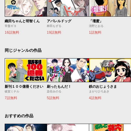
織田ちゃんと明智くん
アパレルドッグ
「壇蜜」
常盤ギヨ
林田もずる
清野とおる
16話無料
19話無料
1話無料
同じジャンルの作品
新刊１００億冊ください
刷ったもんだ！
鉄のおじょうさま
破賀ミチル
染谷みのる
まがりひろあき
7話無料
5話無料
4話無料
おすすめの作品