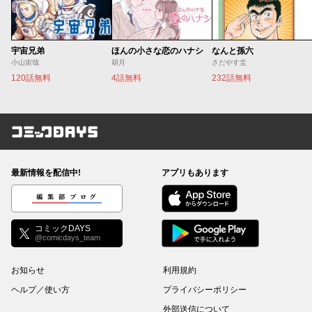
宇宙兄弟
ほんの小さな恋のハナシ
なんと孫六
小山宙哉
胡月
さだやす圭
120話無料
4話無料
232話無料
コミックDAYS
最新情報を配信中!
アプリもあります
編集部ブログ
コミックDAYS
@comicdays_team
お知らせ
利用規約
ヘルプ／使い方
プライバシーポリシー
外部送信について