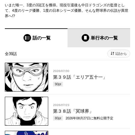
いまだ唯一、3度の3冠王を獲得。現役引退後も中日ドラゴンズの監督とし
て、4度のリーグ優勝、1度の日本シリーズ優勝。そんな野球界の伝説が異世
界へ!?
話の一覧
単行本
の一覧
全39話
1話から
2026/07/30
第３９話「エリア五十一」
90
pt
2026/07/23
第３８話「冥球界」
80
pt
2026年08月27日
に無料公開予定