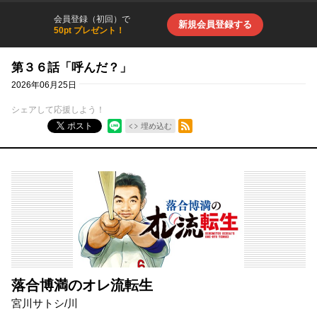
会員登録（初回）で
新規会員登録する
50pt プレゼント！
第３６話「呼んだ？」
2026年06月25日
シェアして応援しよう！
RSSフィード
ポスト
埋め込む
落合博満のオレ流転生
宮川サトシ
/
川