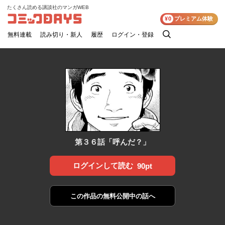
たくさん読める講談社のマンガWEB
コミックDAYS
¥0
プレミアム体験
無料連載
読み切り・新人
履歴
ログイン・登録
検
索
第３６話「呼んだ？」
ログインして読む
90pt
この作品の
無料公開中の話へ