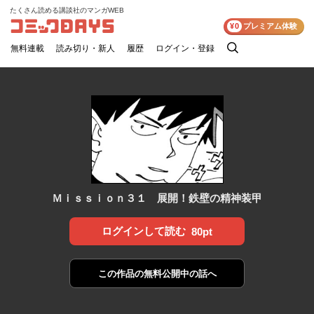
たくさん読める講談社のマンガWEB
コミックDAYS
¥0
プレミアム体験
無料連載
読み切り・新人
履歴
ログイン・登録
検
索
Ｍｉｓｓｉｏｎ３１ 展開！鉄壁の精神装甲
ログインして読む
80pt
この作品の
無料公開中の話へ