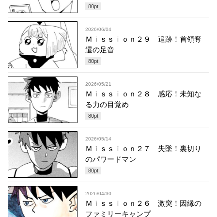
80
pt
2026/06/04
Ｍｉｓｓｉｏｎ２９ 追跡！首領奪
還の足音
80
pt
2026/05/21
Ｍｉｓｓｉｏｎ２８ 感応！未知な
る力の目覚め
80
pt
2026/05/14
Ｍｉｓｓｉｏｎ２７ 失墜！裏切り
のパワードマン
80
pt
2026/04/30
Ｍｉｓｓｉｏｎ２６ 激突！因縁の
ファミリーキャンプ