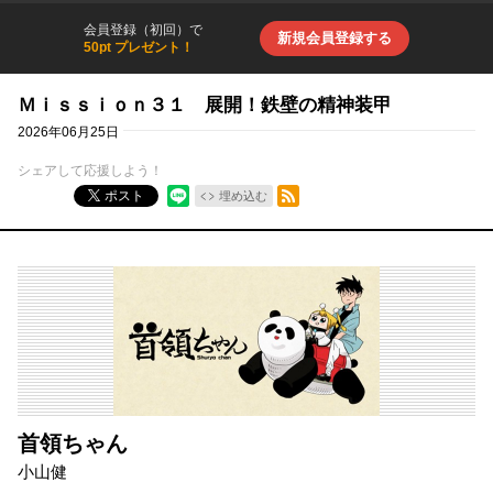
会員登録（初回）で
新規会員登録する
50pt プレゼント！
Ｍｉｓｓｉｏｎ３１ 展開！鉄壁の精神装甲
2026年06月25日
シェアして応援しよう！
RSSフィード
ポスト
埋め込む
首領ちゃん
小山健