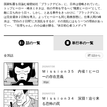
国家転覆を目論む秘密結社「ブラックデビル」に、日本は侵略されていた。
トップヒーロー・峰水ミネタは、街の平和を守るべく“職業ヒーロー”として、
敵に立ち向かう日々。しかし、とある事件をきっかけに「ブラックデビル」
は完全週休２日制を導入。よってヒーローも同じ勤務形態に。仕事人間の峰
水は、“空白の２日間”に大混乱をするが、その混乱にはもう一つの理由があっ
て──。『生理ちゃん』の小山健が贈る、“休日初心者コメディ”!!
話の一覧
単行本
の一覧
全35話
1話から
2026/07/30
Ｍｉｓｓｉｏｎ３５ 内省！ヒーロ
ーの存在意義
80
pt
2026/07/23
Ｍｉｓｓｉｏｎ３４ 深淵！迫り来
る恐怖の罠