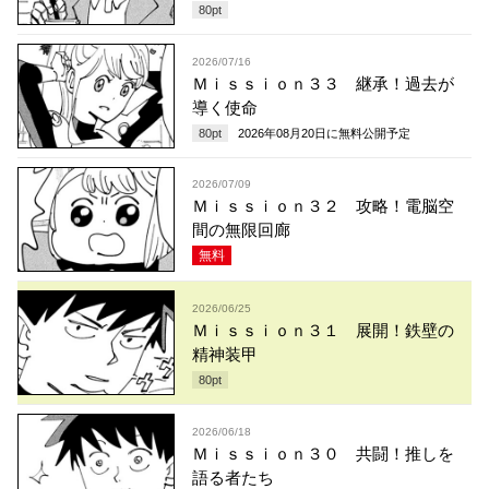
80
pt
2026/07/16
Ｍｉｓｓｉｏｎ３３ 継承！過去が
導く使命
80
pt
2026年08月20日
に無料公開予定
2026/07/09
Ｍｉｓｓｉｏｎ３２ 攻略！電脳空
間の無限回廊
無料
2026/06/25
Ｍｉｓｓｉｏｎ３１ 展開！鉄壁の
精神装甲
80
pt
2026/06/18
Ｍｉｓｓｉｏｎ３０ 共闘！推しを
語る者たち