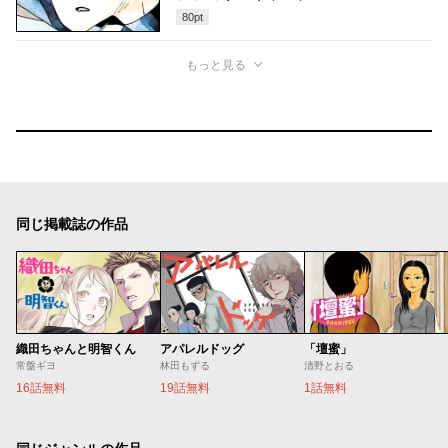
80
pt
もっと見る
同じ掲載誌の作品
織田ちゃんと明智くん
アパレルドッグ
「壇蜜」
常盤ギヨ
林田もずる
清野とおる
16話無料
19話無料
1話無料