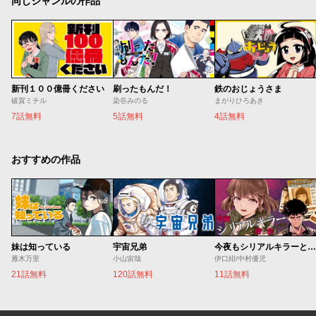
同じジャンルの作品
新刊１００億冊ください
刷ったもんだ！
鉄のおじょうさま
破賀ミチル
染谷みのる
まがりひろあき
7話無料
5話無料
4話無料
おすすめの作品
妹は知っている
宇宙兄弟
今夜もシリアルキラーと待ち合わせ
雁木万里
小山宙哉
伊口紺/中村優児
21話無料
120話無料
11話無料