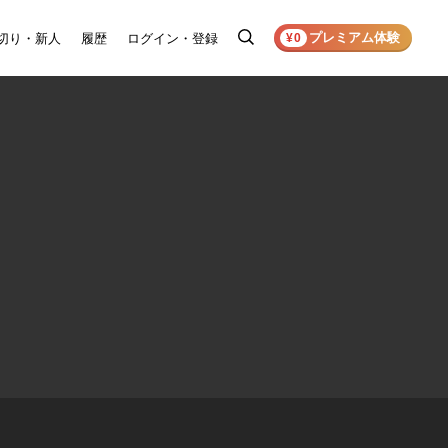
プレミアム体験
切り・新人
履歴
ログイン・登録
検
¥0
索