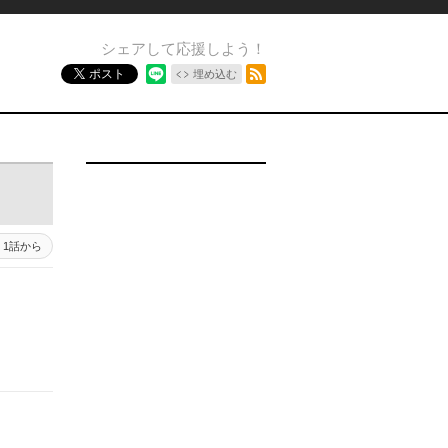
シェアして応援しよう！
RSSフィード
ポスト
埋め込む
1話から