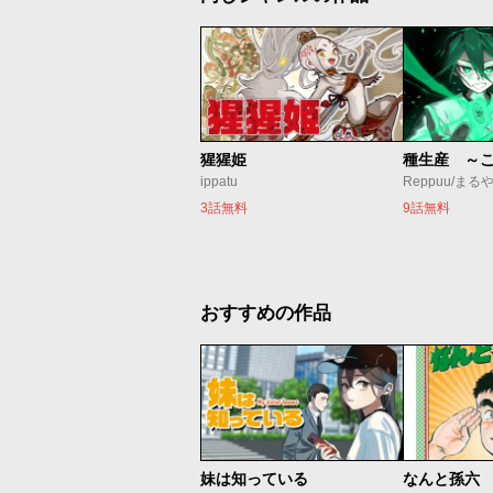
猩猩姫
ippatu
Reppuu/まる
3話無料
9話無料
おすすめの作品
妹は知っている
なんと孫六