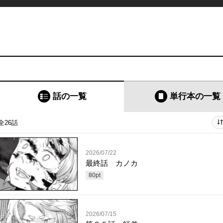
話の一覧
単行本
の一覧
全26話
2026/07/22
最終話 カノカ
80
pt
2026/07/15