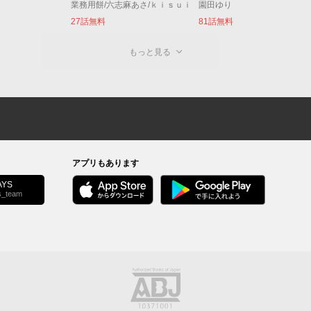
業務用餅/六志麻あさ/ｋｉｓｕｉ
園田ゆり
27話無料
81話無料
もっと見る
アプリもあります
YS
s_team