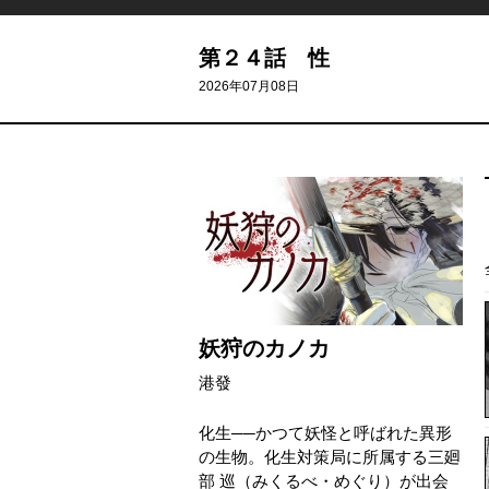
第２４話 性
2026年07月08日
妖狩のカノカ
港發
化生──かつて妖怪と呼ばれた異形
の生物。化生対策局に所属する三廻
部 巡（みくるべ・めぐり）が出会