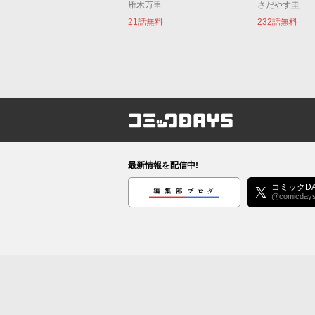
雁木万里
さだやす圭
21話無料
232話無料
コミックDAYS
最新情報を配信中!
編集部ブログ
コミックDA
@comicday