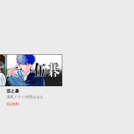
伍と碁
蓮尾トウト/仲里はるな
8話無料