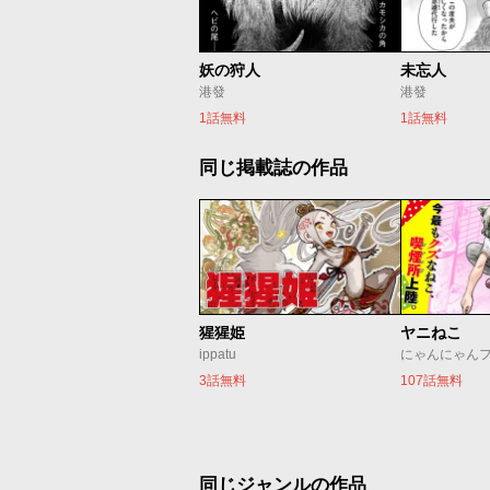
妖の狩人
未忘人
港發
港發
1話無料
1話無料
同じ掲載誌の作品
猩猩姫
ヤニねこ
ippatu
にゃんにゃん
3話無料
107話無料
同じジャンルの作品