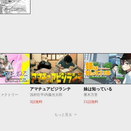
アマチュアビジランテ
妹は知っている
ファクトリー
浅村壮平/内藤光太郎
雁木万里
3話無料
21話無料
もっと見る