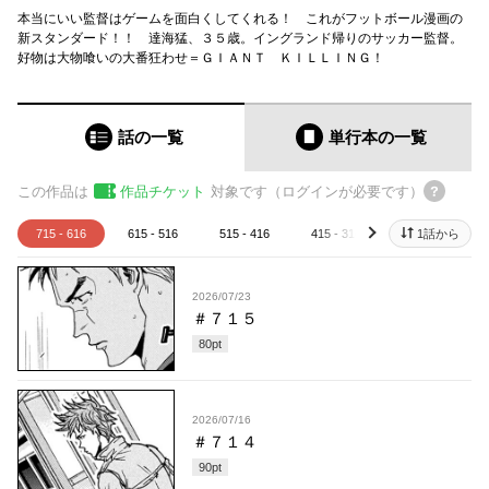
本当にいい監督はゲームを面白くしてくれる！ これがフットボール漫画の
新スタンダード！！ 達海猛、３５歳。イングランド帰りのサッカー監督。
好物は大物喰いの大番狂わせ＝ＧＩＡＮＴ ＫＩＬＬＩＮＧ！
話の一覧
単行本
の一覧
この作品は
作品チケット
対象です（ログインが必要です）
715 - 616
615 - 516
515 - 416
415 - 316
315 - 216
1話から
next
2026/07/23
＃７１５
80
pt
2026/07/16
＃７１４
90
pt