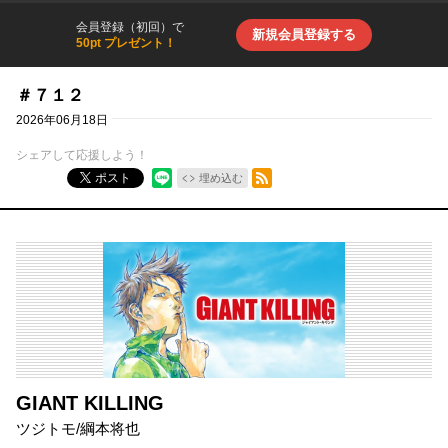
会員登録（初回）で
新規会員登録する
50pt プレゼント！
＃７１２
2026年06月18日
シェアして応援しよう！
RSSフィード
ポスト
埋め込む
GIANT KILLING
ツジトモ
/
綱本将也