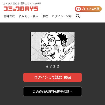
たくさん読める講談社のマンガWEB
コミックDAYS
¥0
プレミアム体験
無料連載
読み切り・新人
履歴
ログイン・登録
検
索
＃７１２
ログインして読む
90pt
この作品の
無料公開中の話へ