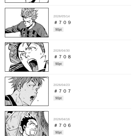
2026/05/14
＃７０９
90
pt
2026/04/30
＃７０８
90
pt
2026/04/23
＃７０７
90
pt
2026/04/16
＃７０６
90
pt