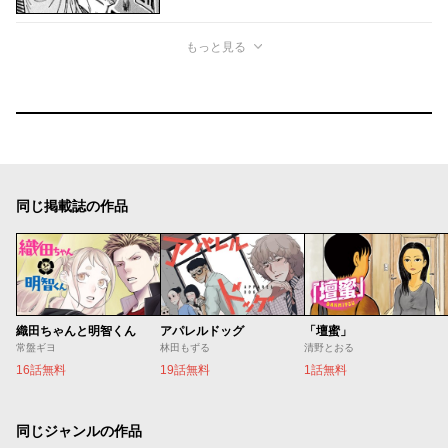
もっと見る
同じ掲載誌の作品
織田ちゃんと明智くん
アパレルドッグ
「壇蜜」
常盤ギヨ
林田もずる
清野とおる
16話無料
19話無料
1話無料
同じジャンルの作品