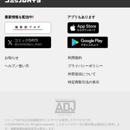
コミックDAYS
最新情報を配信中!
アプリもあります
編集部ブログ
コミックDAYS
@comicdays_team
お知らせ
利用規約
ヘルプ／使い方
プライバシーポリシー
外部送信について
特定商取引法の表示
コミックDAYSは正規版配信サイトマークを取得したサービスです。
©
KODANSHA Ltd.
All rights reserved. このサイトのデータの著作権は講談社が保有しま
す。無断複製転載放送等は禁止します。