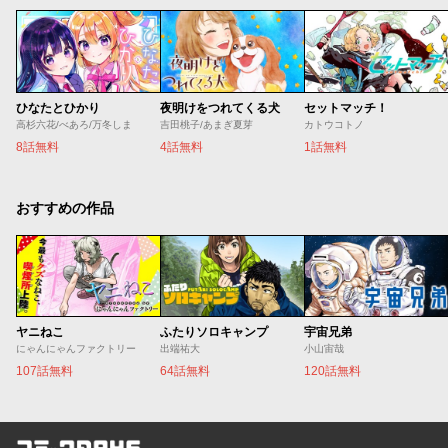
ひなたとひかり
夜明けをつれてくる犬
セットマッチ！
高杉六花/べあろ/万冬しま
吉田桃子/あまぎ夏芽
カトウコトノ
8話無料
4話無料
1話無料
おすすめの作品
ヤニねこ
ふたりソロキャンプ
宇宙兄弟
にゃんにゃんファクトリー
出端祐大
小山宙哉
107話無料
64話無料
120話無料