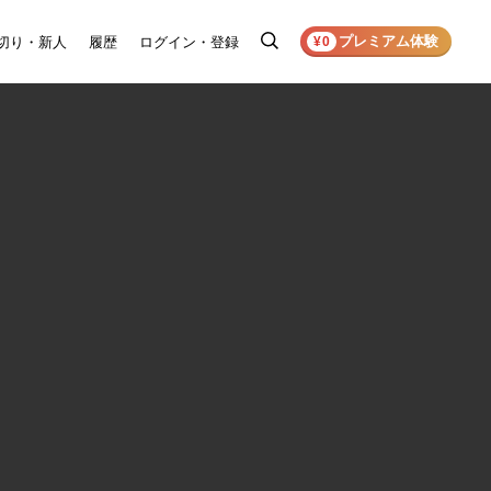
プレミアム体験
切り・新人
履歴
ログイン・登録
検
¥0
索