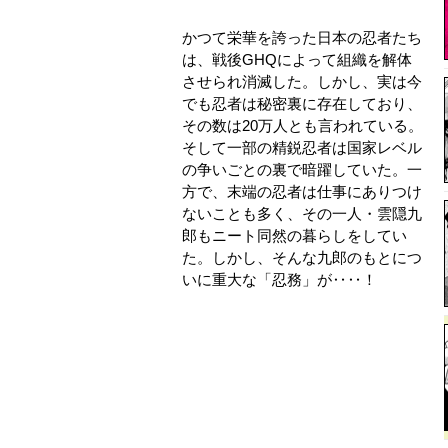
かつて栄華を誇った日本の忍者たち
は、戦後GHQによって組織を解体
させられ消滅した。しかし、実は今
でも忍者は秘密裏に存在しており、
その数は20万人とも言われている。
そして一部の精鋭忍者は国家レベル
の争いごとの裏で暗躍していた。一
方で、末端の忍者は仕事にありつけ
ないことも多く、その一人・雲隠九
郎もニート同然の暮らしをしてい
た。しかし、そんな九郎のもとにつ
いに重大な「忍務」が‥‥！