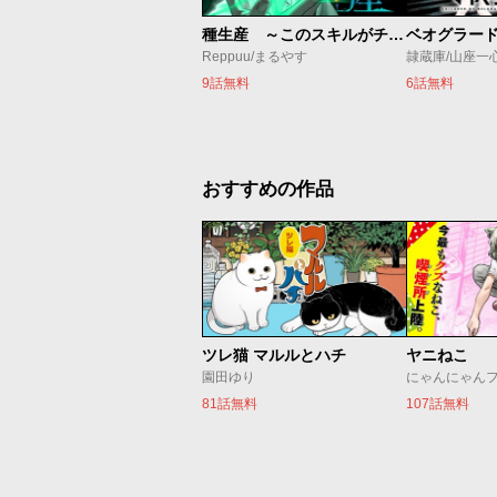
種生産 ～このスキルがチートだとまだ誰も気付いていない～
Reppuu/まるやす
隷蔵庫/山座一
9話無料
6話無料
おすすめの作品
ツレ猫 マルルとハチ
ヤニねこ
園田ゆり
にゃんにゃん
81話無料
107話無料