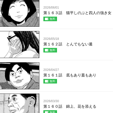
2026/06/01
第１６３話 猫平しのぶと四人の強き女
無料
2026/05/18
第１６２話 とんでもない遁
無料
2026/04/27
第１６１話 底もあり蓋もあり
無料
2026/03/30
第１６０話 錦上、花を添える
無料