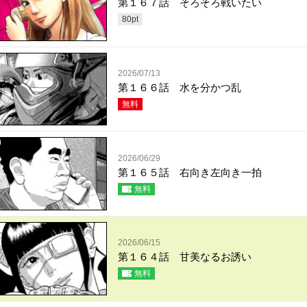
第１６７話 そろそろ戦いたい
80
pt
2026/07/13
第１６６話 水を分かつ乱
無料
2026/06/29
第１６５話 右向き左向き一拍
無料
2026/06/15
第１６４話 甘美なるお誘い
無料