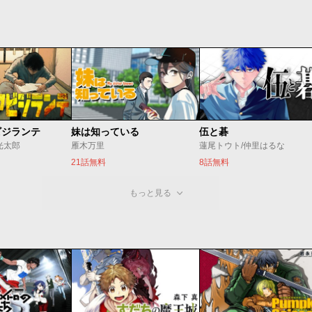
ビジランテ
妹は知っている
伍と碁
光太郎
雁木万里
蓮尾トウト/仲里はるな
21話無料
8話無料
もっと見る