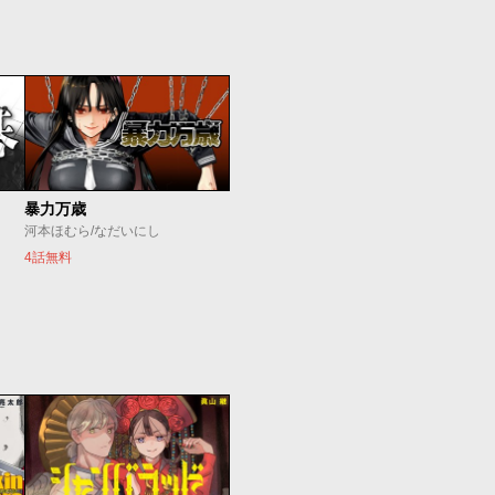
暴力万歳
河本ほむら/なだいにし
4話無料