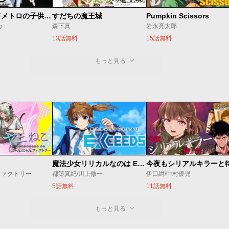
ベオグラードメトロの子供たち
すだちの魔王城
Pumpkin Scissors
心
森下真
岩永亮太郎
13話無料
15話無料
もっと見る
魔法少女リリカルなのは EXCEEDS
ファクトリー
都築真紀/川上修一
伊口紺/中村優児
5話無料
11話無料
もっと見る