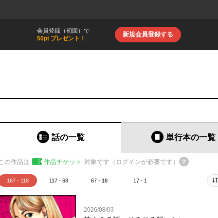
会員登録（初回）で
新規会員登録する
50pt プレゼント！
話の一覧
単行本
の一覧
この作品は
作品チケット
対象です（ログインが必要です）
167 - 118
117 - 68
67 - 18
17 - 1
2026/08/03