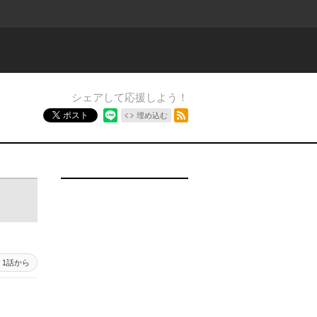
シェアして応援しよう！
RSSフィード
ポスト
埋め込む
1話から