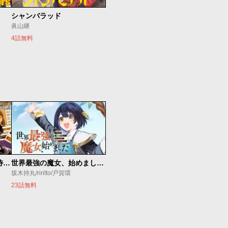
シャンバラッド
眞山継
4話無料
今夜もシリアルキラーと待ち合わせ
世界最強の魔女、始めました ～私だけ『攻略サイト』を見れる世界で自由に生きます～
坂木持丸/riritto/戸賀環
23話無料