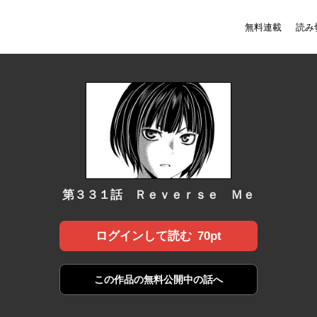
無料連載
読み
第３３１話 Ｒｅｖｅｒｓｅ Ｍｅ
70pt
ログインして読む
この作品の
無料公開中の話へ