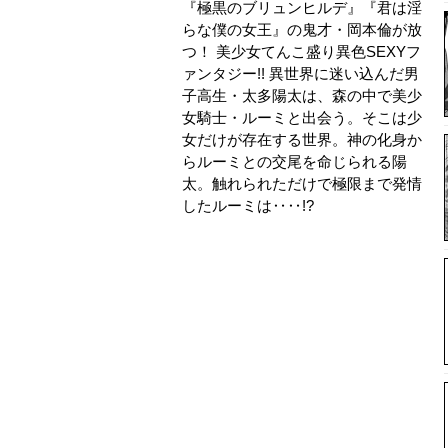
『極黒のブリュンヒルデ』『君は淫
らな僕の女王』の鬼才・岡本倫が放
つ！ 美少女てんこ盛り異色SEXYフ
ァンタジー!! 異世界に迷い込んだ男
子高生・太多陽太は、森の中で美少
女騎士・ルーミと出会う。そこは少
女だけが存在する世界。神の化身か
らルーミとの交尾を命じられる陽
太。触れられただけで極限まで発情
したルーミは‥‥!?