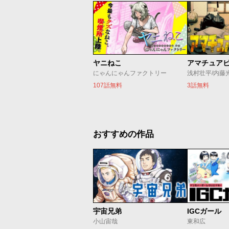
ヤニねこ
アマチュア
にゃんにゃんファクトリー
浅村壮平/内藤
107話無料
3話無料
おすすめの作品
宇宙兄弟
IGCガール
小山宙哉
東和広