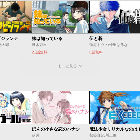
ビジランテ
妹は知っている
伍と碁
光太郎
雁木万里
蓮尾トウト/仲里はるな
21話無料
8話無料
もっと見る
ほんの小さな恋のハナシ
胡月
都築真紀/川上修一