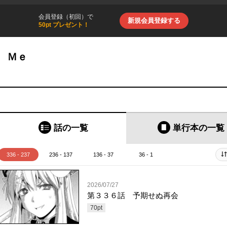
会員登録（初回）で
新規会員登録する
50pt プレゼント！
 Ｍｅ
話の一覧
単行本
の一覧
336 - 237
236 - 137
136 - 37
36 - 1
2026/07/27
第３３６話 予期せぬ再会
70
pt