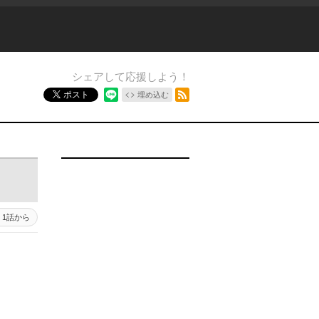
シェアして応援しよう！
RSSフィード
ポスト
埋め込む
1話から