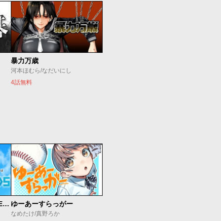
暴力万歳
河本ほむら/なだいにし
4話無料
魔法少女リリカルなのは EXCEEDS
ゆーあーすらっがー
なめたけ/真野ろか