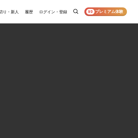
プレミアム体験
切り・新人
履歴
ログイン・登録
検
¥0
索