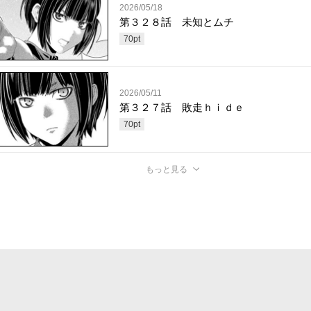
2026/05/18
第３２８話 未知とムチ
70
pt
2026/05/11
第３２７話 敗走ｈｉｄｅ
70
pt
もっと見る