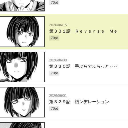
70
pt
2026/06/15
第３３１話 Ｒｅｖｅｒｓｅ Ｍｅ
70
pt
2026/06/08
第３３０話 手ぶらでふらっと‥‥
70
pt
2026/06/01
第３２９話 詰ンデレーション
70
pt