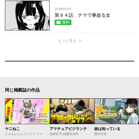
2026/04/20
第９４話 ナマで事故る女
無料
もっと見る
同じ掲載誌の作品
ヤニねこ
アマチュアビジランテ
妹は知っている
にゃんにゃんファクトリー
浅村壮平/内藤光太郎
雁木万里