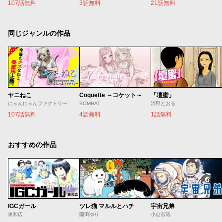
107話無料
3話無料
21話無料
同じジャンルの作品
ヤニねこ
Coquette ～コケット～
「壇蜜」
にゃんにゃんファクトリー
BOMHAT
清野とおる
107話無料
4話無料
1話無料
おすすめの作品
IGCガール
ツレ猫 マルルとハチ
宇宙兄弟
東和広
園田ゆり
小山宙哉