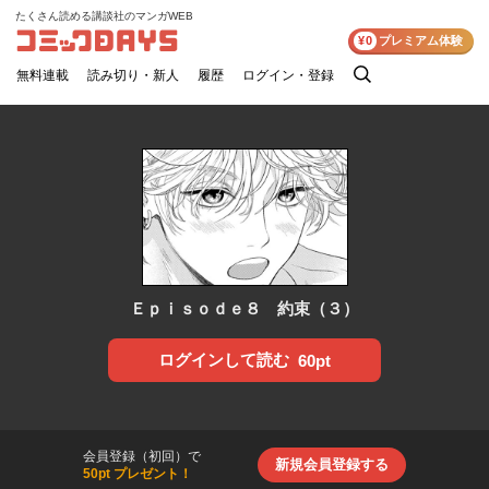
たくさん読める講談社のマンガWEB
コミックDAYS
¥0
プレミアム体験
無料連載
読み切り・新人
履歴
ログイン・登録
検
索
Ｅｐｉｓｏｄｅ８ 約束（３）
ログインして読む
60pt
会員登録（初回）で
新規会員登録する
50pt プレゼント！