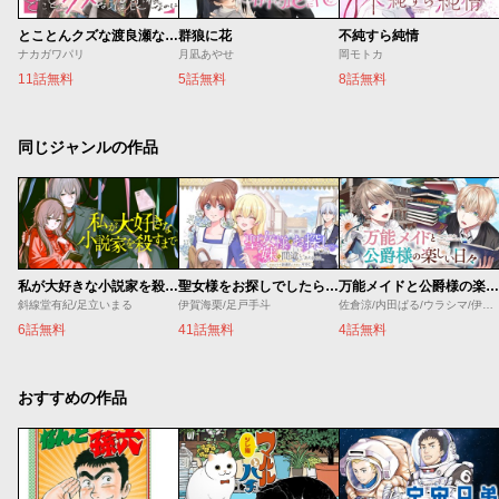
とことんクズな渡良瀬なのに
群狼に花
不純すら純情
ナカガワパリ
月凪あやせ
岡モトカ
11話無料
5話無料
8話無料
同じジャンルの作品
私が大好きな小説家を殺すまで
聖女様をお探しでしたら妹で間違いありません。さあどうぞお連れください、今すぐ。
万能メイドと公爵様の楽しい日々
斜線堂有紀/足立いまる
伊賀海栗/足戸手斗
佐倉涼/内田ぱる/ウラシマ/伊藤テリヤキ
6話無料
41話無料
4話無料
おすすめの作品