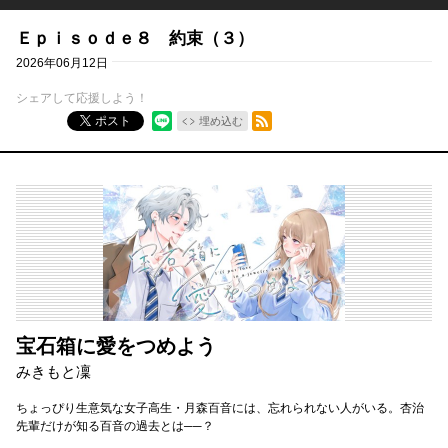
Ｅｐｉｓｏｄｅ８ 約束（３）
2026年06月12日
シェアして応援しよう！
RSSフィード
ポスト
埋め込む
宝石箱に愛をつめよう
みきもと凜
ちょっぴり生意気な女子高生・月森百音には、忘れられない人がいる。杏治
先輩だけが知る百音の過去とは──？