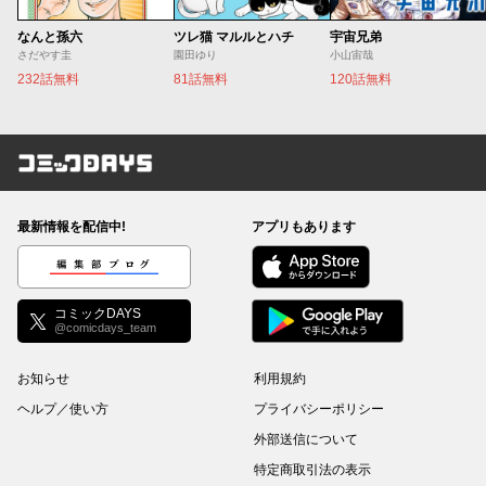
なんと孫六
ツレ猫 マルルとハチ
宇宙兄弟
さだやす圭
園田ゆり
小山宙哉
232話無料
81話無料
120話無料
コミックDAYS
最新情報を配信中!
アプリもあります
編集部ブログ
コミックDAYS
@comicdays_team
お知らせ
利用規約
ヘルプ／使い方
プライバシーポリシー
外部送信について
特定商取引法の表示