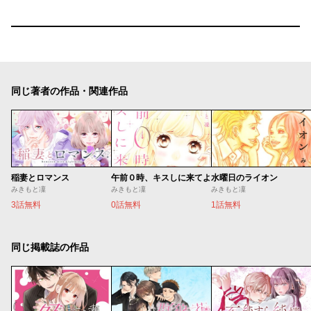
同じ著者の作品・関連作品
稲妻とロマンス
午前０時、キスしに来てよ
水曜日のライオン
みきもと凜
みきもと凜
みきもと凜
3話無料
0話無料
1話無料
同じ掲載誌の作品