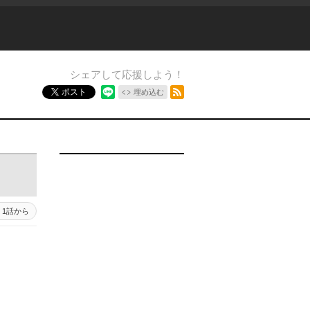
シェアして応援しよう！
RSSフィード
ポスト
埋め込む
1話から