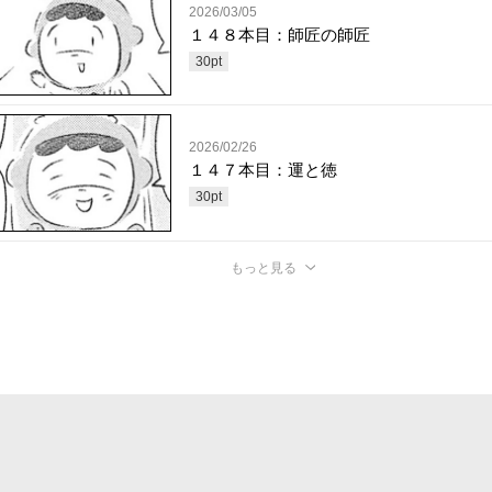
2026/03/05
１４８本目：師匠の師匠
30
pt
2026/02/26
１４７本目：運と徳
30
pt
もっと見る