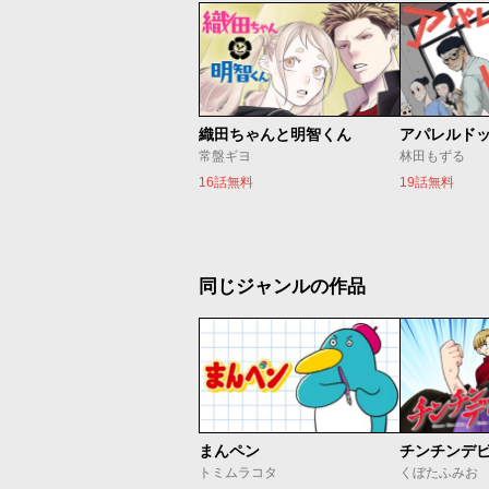
織田ちゃんと明智くん
アパレルド
常盤ギヨ
林田もずる
16話無料
19話無料
同じジャンルの作品
まんペン
チンチンデ
トミムラコタ
くぼたふみお