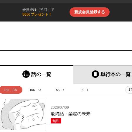
会員登録（初回）で
新規会員登録する
50pt プレゼント！
話の一覧
単行本
の一覧
156 - 107
106 - 57
56 - 7
6 - 1
2026/07/09
最終話：楽屋の未来
無料