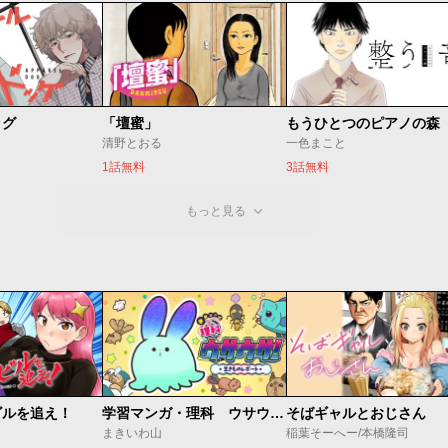
ッグ
「壇蜜」
清野とおる
一色まこと
1話無料
3話無料
もっと見る
ビルを追え！
学習マンガ・理科 ウサウサ！
そばギャルとおじさん
まきいわ山
稲葉そーへー/本橋隆司