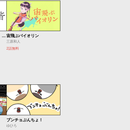
もうひとつのピアノの森 整う音
宙飛ぶバイオリン
三原和人
2話無料
ブンチョぶんちょ！
ゆひろ