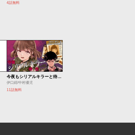
4話無料
今夜もシリアルキラーと待ち合わせ
伊口紺/中村優児
11話無料