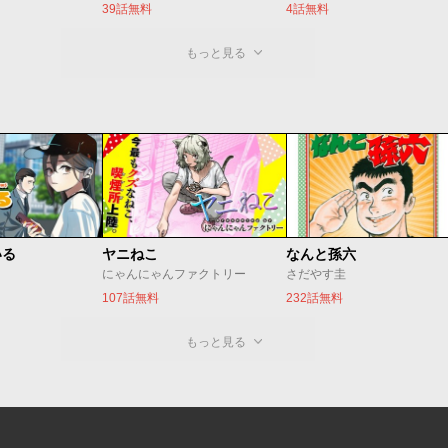
39話無料
4話無料
もっと見る
いる
ヤニねこ
なんと孫六
にゃんにゃんファクトリー
さだやす圭
107話無料
232話無料
もっと見る