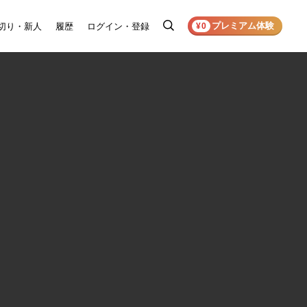
プレミアム体験
切り・新人
履歴
ログイン・登録
検
¥0
索