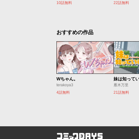
10話無料
22話無料
おすすめの作品
Wちゃん。
妹は知って
terakoya3
雁木万里
4話無料
21話無料