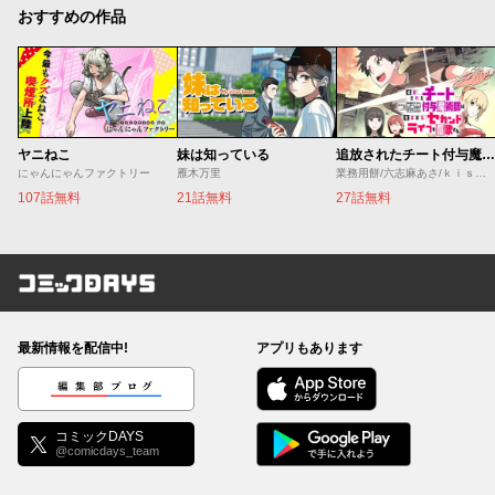
おすすめの作品
ヤニねこ
妹は知っている
追放されたチート付与魔術師は気ままなセカンドライフを謳歌する。 ～俺は武器だけじゃなく、あらゆるものに『強化ポイント』を付与できるし、俺の意思でいつでも効果を解除できるけど、残った人たち大丈夫？～
にゃんにゃんファクトリー
雁木万里
業務用餅/六志麻あさ/ｋｉｓｕｉ
107話無料
21話無料
27話無料
コミックDAYS
最新情報を配信中!
アプリもあります
編集部ブログ
コミックDAYS
@comicdays_team