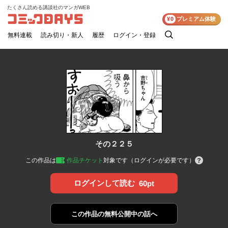
たくさん読める講談社のマンガWEB
コミックDAYS
¥0
プレミアム体験
無料連載
読み切り・新人
履歴
ログイン・登録
検
索
その２２５
この作品は
作品チケット
対象です（ログインが必要です）
ログインして読む
60pt
この作品の
無料公開中の話へ