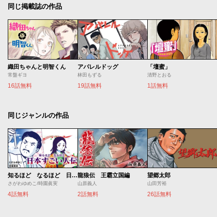
同じ掲載誌の作品
織田ちゃんと明智くん
アパレルドッグ
「壇蜜」
常盤ギヨ
林田もずる
清野とおる
16話無料
19話無料
1話無料
同じジャンルの作品
知るほど なるほど 日本すごい人伝
龍狼伝 王霸立国編
望郷太郎
さがわゆめこ/時園眞実
山原義人
山田芳裕
4話無料
2話無料
26話無料