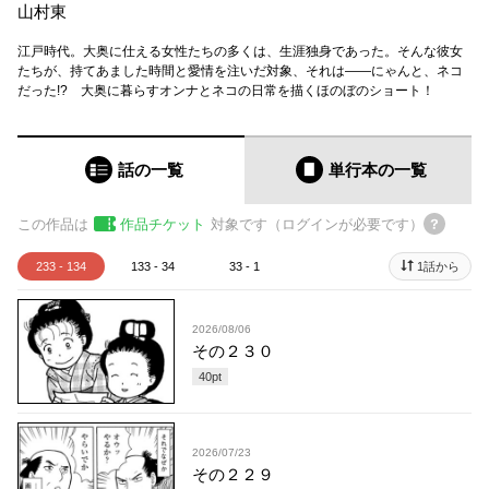
山村東
江戸時代。大奥に仕える女性たちの多くは、生涯独身であった。そんな彼女
たちが、持てあました時間と愛情を注いだ対象、それは――にゃんと、ネコ
だった!? 大奥に暮らすオンナとネコの日常を描くほのぼのショート！
話の一覧
単行本
の一覧
この作品は
作品チケット
対象です（ログインが必要です）
233 - 134
133 - 34
33 - 1
1話から
2026/08/06
その２３０
40
pt
2026/07/23
その２２９