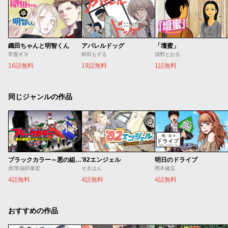
織田ちゃんと明智くん
アパレルドッグ
「壇蜜」
常盤ギヨ
林田もずる
清野とおる
16話無料
19話無料
1話無料
同じジャンルの作品
ブラックカラー～悪の組織をマネジメント～
'82エンジェル
明日のドライブ
原理/福田泰宏
せきはん
岡本健志
4話無料
4話無料
4話無料
おすすめの作品