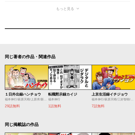
もっと見る
同じ著者の作品・関連作品
１日外出録ハンチョウ
転職黙示録カイジ
上京生活録イチジョウ
福本伸行/萩原天晴/上原求/新井和也
福本伸行
福本伸行/萩原天晴/三好智樹/瀬戸義明
29話無料
1話無料
7話無料
同じ掲載誌の作品