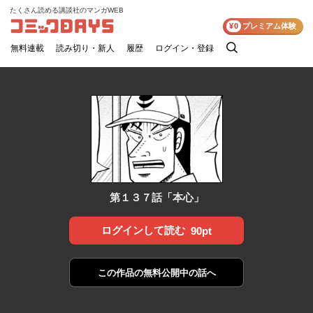
たくさん読める講談社のマンガWEB
コミックDAYS
¥0
プレミアム体験
無料連載
読み切り・新人
履歴
ログイン・登録
検
索
第１３７話「本心」
ログインして読む
90pt
この作品の
無料公開中の話へ