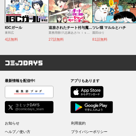
IGCガール
追放されたチート付与魔術師は気ままなセカンドライフを謳歌する。 ～俺は武器だけじゃなく、あらゆるものに『強化ポイント』を付与できるし、俺の意思でいつでも効果を解除できるけど、残った人たち大丈夫？～
ツレ猫 マルルとハチ
東和広
業務用餅/六志麻あさ/ｋｉｓｕｉ
園田ゆり
4話無料
27話無料
81話無料
コミックDAYS
最新情報を配信中!
アプリもあります
編集部ブログ
コミックDAYS
@comicdays_team
お知らせ
利用規約
ヘルプ／使い方
プライバシーポリシー