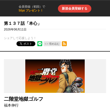
会員登録（初回）で
新規会員登録する
50pt プレゼント！
第１３７話「本心」
2026年06月11日
シェアして応援しよう！
RSSフィード
ポスト
埋め込む
二階堂地獄ゴルフ
福本伸行