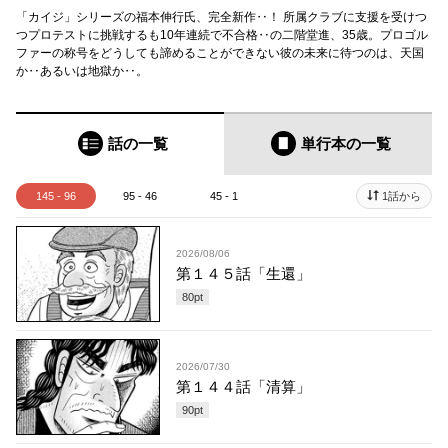
「カイジ」シリーズの福本伸行氏、完全新作‥！ 所属クラブに支援を受けつ
つプロテストに挑戦するも10年連続で不合格‥の二階堂進、35歳。プロゴル
ファーの称号をどうしても諦めることができない彼の未来に待つのは、天国
か‥あるいは地獄か‥。
話の一覧
単行本
の一覧
145 - 96
95 - 46
45 - 1
1話から
2026/08/06
第１４５話「生還」
80
pt
2026/07/30
第１４４話「清算」
90
pt