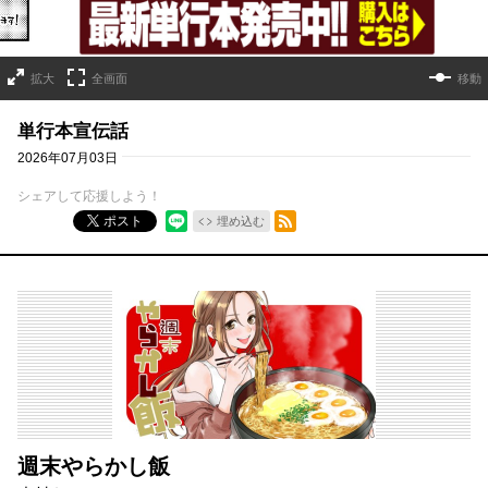
拡大
全画面
移動
単行本宣伝話
2026年07月03日
シェアして応援しよう！
RSSフィード
ポスト
埋め込む
週末やらかし飯