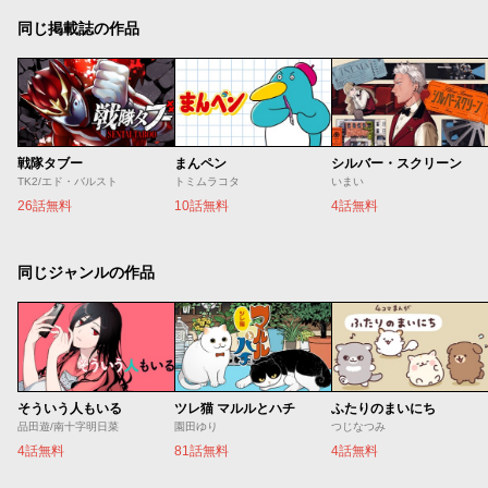
同じ掲載誌の作品
戦隊タブー
まんペン
シルバー・スクリーン
TK2/エド・バルスト
トミムラコタ
いまい
26話無料
10話無料
4話無料
同じジャンルの作品
そういう人もいる
ツレ猫 マルルとハチ
ふたりのまいにち
品田遊/南十字明日菜
園田ゆり
つじなつみ
4話無料
81話無料
4話無料