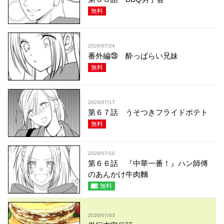
無料
2026/07/24
番外編㉘ 酔っぱらい兄妹
無料
2026/07/17
第６７話 うそつきフライドポテト
無料
2026/07/10
第６６話 『中華一番！』ハン師傅
のあんかけ牛肉麵
無料
2026/07/03