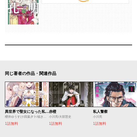
同じ著者の作品・関連作品
異世界で聖女になった私、現実世界でも聖女チートで完全勝利！
赤橙
私人警察
櫻井ゆうすけ/四葉夕卜/福きつね
小川亮/大部慧史
小川亮
1話無料
1話無料
1話無料