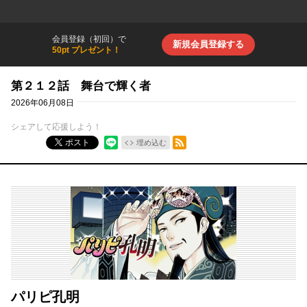
会員登録（初回）で
新規会員登録する
50pt プレゼント！
第２１２話 舞台で輝く者
2026年06月08日
シェアして応援しよう！
RSSフィード
ポスト
埋め込む
パリピ孔明