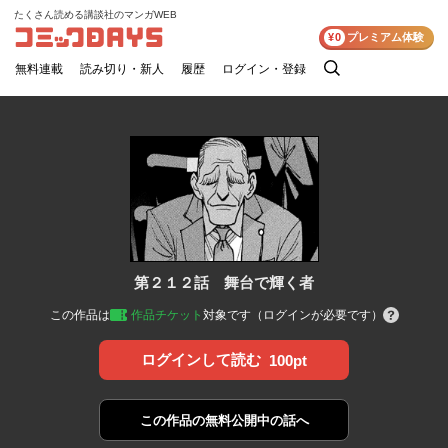
たくさん読める講談社のマンガWEB
コミックDAYS
¥0
プレミアム体験
無料連載
読み切り・新人
履歴
ログイン・登録
検
索
第２１２話 舞台で輝く者
この作品は
作品チケット
対象です（ログインが必要です）
ログインして読む
100pt
この作品の
無料公開中の話へ