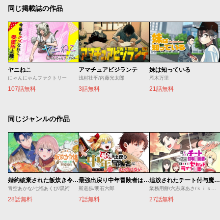
同じ掲載誌の作品
ヤニねこ
アマチュアビジランテ
妹は知っている
にゃんにゃんファクトリー
浅村壮平/内藤光太郎
雁木万里
107話無料
3話無料
21話無料
同じジャンルの作品
婚約破棄された飯炊き令嬢の私は冷酷公爵と専属契約しました～ですが胃袋を掴んだ結果、冷たかった公爵様がどんどん優しくなっています～
最強出戻り中年冒険者は、今さら命なんてかけたくない
追放されたチート付与魔術師は気ままなセカンドライフを謳歌する。 ～俺は武器だけじゃなく、あらゆるものに『強化ポイント』を付与できるし、俺の意思でいつでも効果を解除できるけど、残った人たち大丈夫？～
青空あかな/七福あくび/黒裄
斯道歩/明石六郎
業務用餅/六志麻あさ/ｋｉｓｕｉ
28話無料
7話無料
27話無料