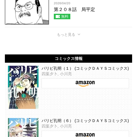
2026/04/20
第２０８話 局平定
無料
もっと見る
コミックス情報
パリピ孔明（１） (コミックＤＡＹＳコミックス)
四葉夕卜, 小川亮
パリピ孔明（６） (コミックＤＡＹＳコミックス)
四葉夕卜, 小川亮