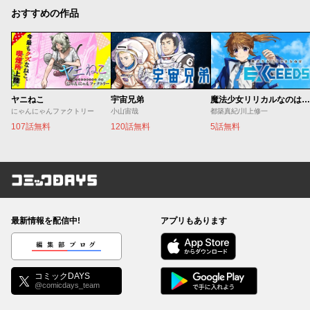
おすすめの作品
ヤニねこ
宇宙兄弟
魔法少女リリカルなのは EXCEEDS
にゃんにゃんファクトリー
小山宙哉
都築真紀/川上修一
107話無料
120話無料
5話無料
コミックDAYS
最新情報を配信中!
アプリもあります
編集部ブログ
コミックDAYS
@comicdays_team