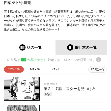
四葉夕卜
/
小川亮
五丈原の戦いで死期を迎えた名軍師・諸葛亮孔明は、若い肉体に戻り、現代
日本へと転生した！ 渋谷のパリピ達に誘われ、たどり着いたのはダンスミュ
ージックが鳴り響くチャラめなクラブ。そこでシンガーを目指す月見英子と
出逢い、孔明の二度目の人生が幕を開けた！ 三国志時代、天下泰平のために
生きた彼は、なんの為に生きるのか－－!!
話の一覧
単行本
の一覧
この作品は
作品チケット
対象です（ログインが必要です）
247 - 148
147 - 48
47 - 1
1話から
2026/08/03
第２１７話 スターを見つけろ
80
pt