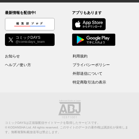
最新情報を配信中!
アプリもあります
編集部ブログ
コミックDAYS
@comicdays_team
お知らせ
利用規約
ヘルプ／使い方
プライバシーポリシー
外部送信について
特定商取引法の表示
コミックDAYSは正規版配信サイトマークを取得したサービスです。
©
KODANSHA Ltd.
All rights reserved. このサイトのデータの著作権は講談社が保有しま
す。無断複製転載放送等は禁止します。