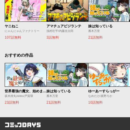
ヤニねこ
アマチュアビジランテ
妹は知っている
にゃんにゃんファクトリー
浅村壮平/内藤光太郎
雁木万里
107話無料
3話無料
21話無料
おすすめの作品
世界最強の魔女、始めました ～私だけ『攻略サイト』を見れる世界で自由に生きます～
妹は知っている
ゆーあーすらっがー
坂木持丸/riritto/戸賀環
雁木万里
なめたけ/真野ろか
23話無料
21話無料
10話無料
コミックDAYS