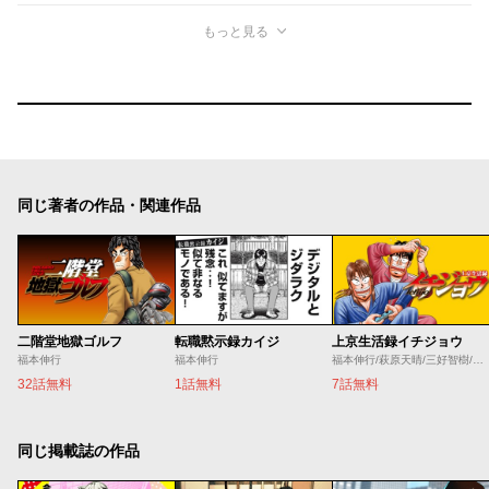
もっと見る
同じ著者の作品・関連作品
二階堂地獄ゴルフ
転職黙示録カイジ
上京生活録イチジョウ
福本伸行
福本伸行
福本伸行/萩原天晴/三好智樹/瀬戸義明
32話無料
1話無料
7話無料
同じ掲載誌の作品