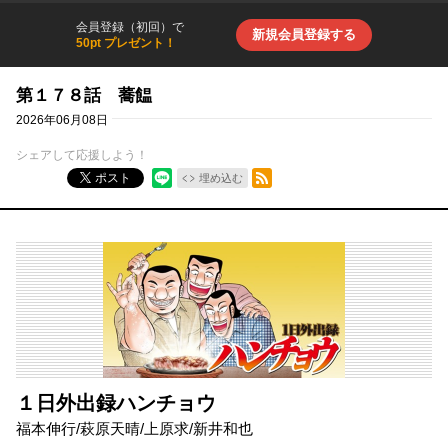
会員登録（初回）で
新規会員登録する
50pt プレゼント！
第１７８話 蕎饂
2026年06月08日
シェアして応援しよう！
RSSフィード
ポスト
埋め込む
１日外出録ハンチョウ
福本伸行
/
萩原天晴
/
上原求
/
新井和也