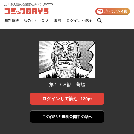
たくさん読める講談社のマンガWEB
コミックDAYS
¥0
プレミアム体験
無料連載
読み切り・新人
履歴
ログイン・登録
検
索
第１７８話 蕎饂
ログインして読む
120pt
この作品の
無料公開中の話へ