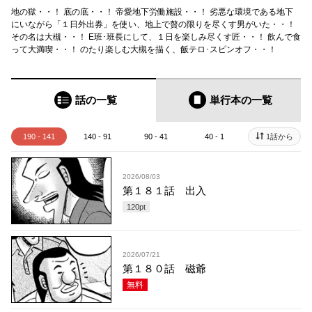
地の獄・・！ 底の底・・！ 帝愛地下労働施設・・！ 劣悪な環境である地下
にいながら「１日外出券」を使い、地上で贅の限りを尽くす男がいた・・！
その名は大槻・・！ E班･班長にして、１日を楽しみ尽くす匠・・！ 飲んで食
って大満喫・・！ のたり楽しむ大槻を描く、飯テロ･スピンオフ・・！
話の一覧
単行本
の一覧
190 - 141
140 - 91
90 - 41
40 - 1
1話から
2026/08/03
第１８１話 出入
120
pt
2026/07/21
第１８０話 磁爺
無料