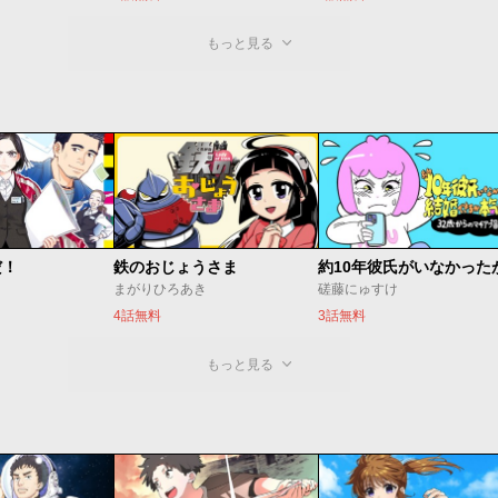
もっと見る
だ！
鉄のおじょうさま
まがりひろあき
磋藤にゅすけ
4話無料
3話無料
もっと見る