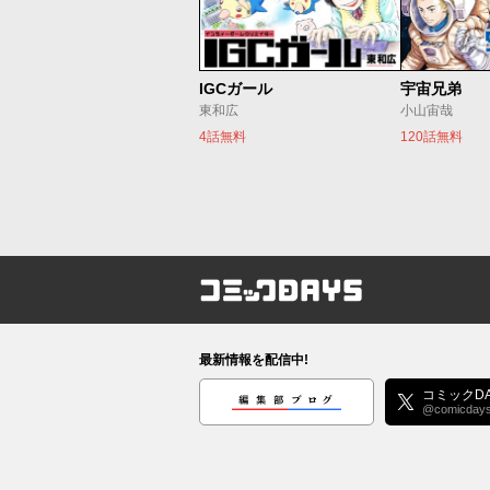
IGCガール
宇宙兄弟
東和広
小山宙哉
4話無料
120話無料
コミックDAYS
最新情報を配信中!
編集部ブログ
コミックDA
@comicday