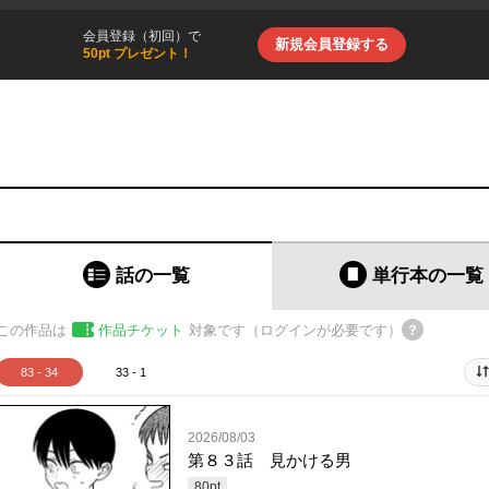
会員登録（初回）で
新規会員登録する
50pt プレゼント！
話の一覧
単行本
の一覧
この作品は
作品チケット
対象です（ログインが必要です）
83 - 34
33 - 1
2026/08/03
第８３話 見かける男
80
pt