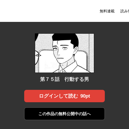
無料連載
読み
第７５話 行動する男
90pt
ログインして読む
この作品の
無料公開中の話へ