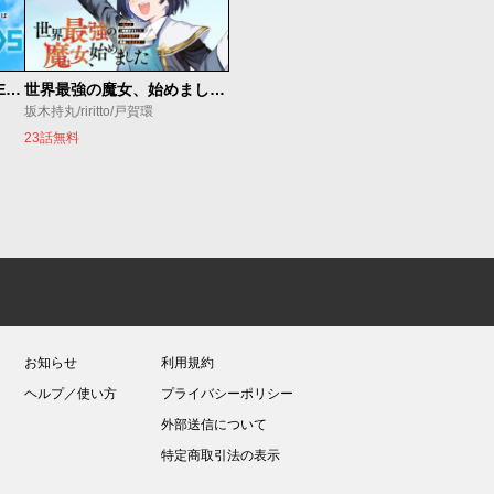
魔法少女リリカルなのは EXCEEDS
世界最強の魔女、始めました ～私だけ『攻略サイト』を見れる世界で自由に生きます～
坂木持丸/riritto/戸賀環
23話無料
お知らせ
利用規約
ヘルプ／使い方
プライバシーポリシー
外部送信について
特定商取引法の表示