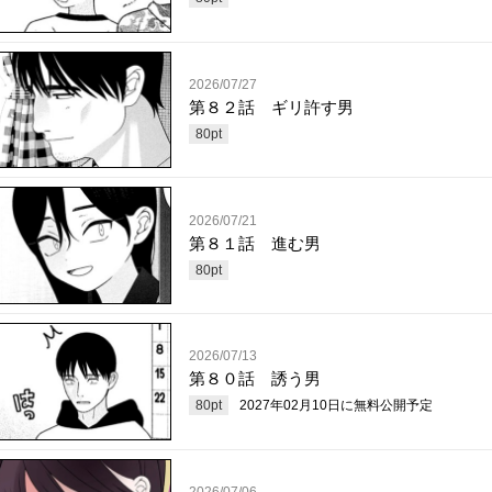
2026/07/27
第８２話 ギリ許す男
80
pt
2026/07/21
第８１話 進む男
80
pt
2026/07/13
第８０話 誘う男
80
pt
2027年02月10日
に無料公開予定