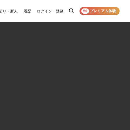
プレミアム体験
切り・新人
履歴
ログイン・登録
検
¥0
索