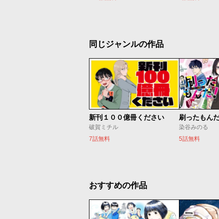
同じジャンルの作品
新刊１００億冊ください
刷ったもん
破賀ミチル
染谷みのる
7話無料
5話無料
おすすめの作品