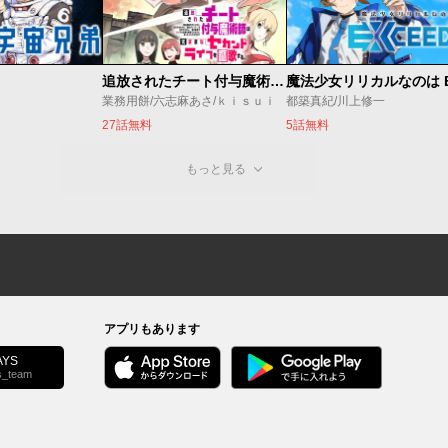
追放されたチート付与魔術師は気ままなセカンドライフを謳歌する。 ～俺は武器だけじゃなく、あらゆるものに『強化ポイント』を付与できるし、俺の意思でいつでも効果を解除できるけど、残った人たち大丈夫？～
業務用餅/六志麻あさ/ｋｉｓｕｉ
都築真紀/川上修一
27話無料
5話無料
もっと見る
アプリもあります
YS
s_team