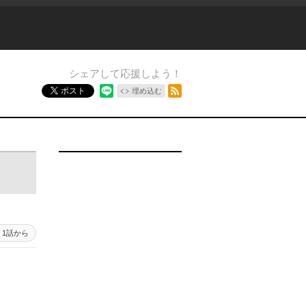
シェアして応援しよう！
RSSフィード
ポスト
埋め込む
1話から