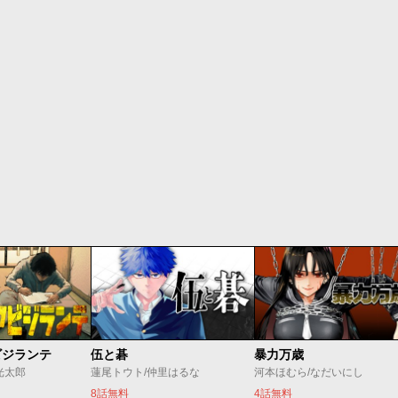
ビジランテ
伍と碁
暴力万歳
光太郎
蓮尾トウト/仲里はるな
河本ほむら/なだいにし
8話無料
4話無料