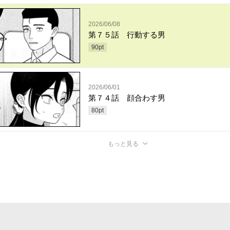
2026/06/08
第７５話 行動する男
90
pt
2026/06/01
第７４話 顔合わす男
80
pt
もっと見る