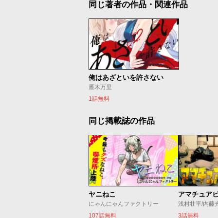
同じ著者の作品・関連作品
俺はあざといを許さない
雁木万里
1話無料
同じ掲載誌の作品
ヤニねこ
アマチュア
にゃんにゃんファクトリー
浅村壮平/内藤
107話無料
3話無料