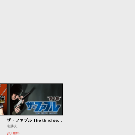
ザ・ファブル The third secret
南勝久
3話無料